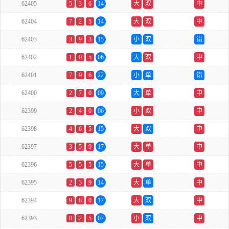
62405
5
3
6
14
大
双
中
62404
7
2
5
14
大
双
中
62403
3
9
3
15
小
双
错
62402
1
0
5
06
大
双
中
62401
7
9
6
22
小
单
错
62400
2
7
0
09
大
单
中
62399
2
4
0
06
小
双
中
62398
4
6
5
15
大
双
中
62397
3
5
9
17
大
单
中
62396
5
5
5
15
大
单
中
62395
2
3
9
14
大
单
中
62394
9
8
0
17
大
双
中
62393
0
2
5
07
小
双
中