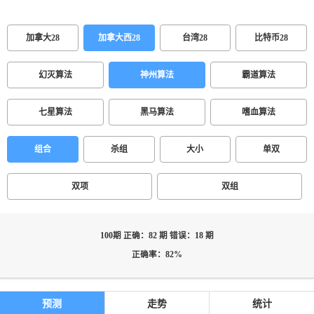
加拿大28
加拿大西28
台湾28
比特币28
幻灭算法
神州算法
霸道算法
七星算法
黑马算法
嗜血算法
组合
杀组
大小
单双
双项
双组
100期 正确：82 期 错误：18 期
正确率：82%
预测
走势
统计