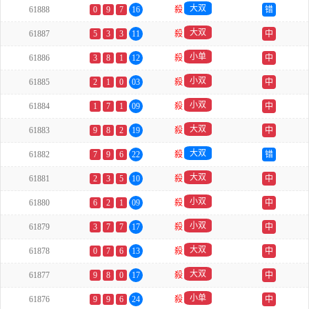
大双
61888
0
9
7
16
殺
错
大双
61887
5
3
3
11
殺
中
小单
61886
3
8
1
12
殺
中
小双
61885
2
1
0
03
殺
中
小双
61884
1
7
1
09
殺
中
大双
61883
9
8
2
19
殺
中
大双
61882
7
9
6
22
殺
错
大双
61881
2
3
5
10
殺
中
小双
61880
6
2
1
09
殺
中
小双
61879
3
7
7
17
殺
中
大双
61878
0
7
6
13
殺
中
大双
61877
9
8
0
17
殺
中
小单
61876
9
9
6
24
殺
中