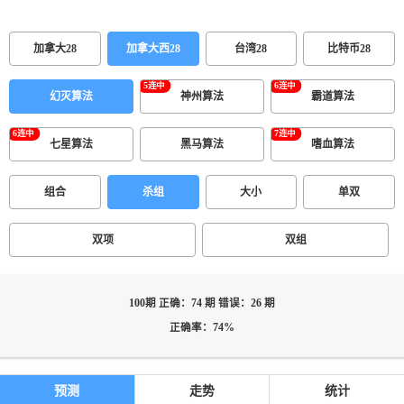
加拿大28
加拿大西28
台湾28
比特币28
幻灭算法
神州算法
霸道算法
七星算法
黑马算法
嗜血算法
组合
杀组
大小
单双
双项
双组
100期 正确：74 期 错误：26 期
正确率：74%
预测
走势
统计