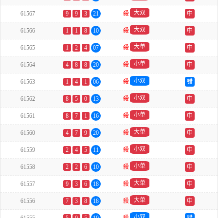
大双
61567
9
9
3
21
殺
中
大双
61566
1
1
8
10
殺
中
大单
61565
1
2
4
07
殺
中
小单
61564
4
8
8
20
殺
中
小双
61563
1
4
1
06
殺
错
小双
61562
8
5
0
13
殺
中
小单
61561
8
7
1
16
殺
中
大单
61560
4
7
9
20
殺
中
小双
61559
2
4
5
11
殺
中
小单
61558
2
2
6
10
殺
中
大单
61557
9
3
6
18
殺
中
大单
61556
7
3
8
18
殺
中
小双