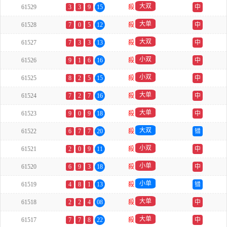
大双
61529
3
3
9
15
殺
中
大单
61528
7
0
5
12
殺
中
大双
61527
7
3
3
13
殺
中
小双
61526
9
1
6
16
殺
中
小双
61525
8
2
5
15
殺
中
大单
61524
7
2
7
16
殺
中
大单
61523
9
0
9
18
殺
中
大双
61522
6
7
7
20
殺
错
小双
61521
2
0
9
11
殺
中
小单
61520
6
9
3
18
殺
中
小单
61519
4
8
1
13
殺
错
大单
61518
2
2
4
08
殺
中
大单
61517
7
7
8
22
殺
中