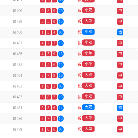
61491
2
2
2
06
殺
中
小双
61490
9
8
9
26
殺
中
大单
61489
5
5
0
10
殺
中
小双
61488
1
3
4
08
殺
错
小双
61487
4
2
7
13
殺
中
小单
61486
4
5
9
18
殺
中
小单
61485
4
5
6
15
殺
中
大双
61484
3
7
9
19
殺
中
大双
61483
1
0
2
03
殺
中
小双
61482
3
8
2
13
殺
中
大双
61481
5
3
6
14
殺
错
大单
61480
7
7
2
16
殺
中
大单
61479
1
0
6
07
殺
中