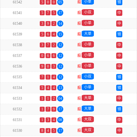
小单
61542
5
0
0
05
殺
错
小双
61541
5
7
5
17
殺
中
小单
61540
3
9
2
14
殺
中
大单
61539
5
6
4
15
殺
错
小单
61538
3
7
2
12
殺
中
小单
61537
0
6
6
12
殺
中
小单
61536
9
0
3
12
殺
中
小双
61535
7
1
4
12
殺
错
小单
61534
5
4
4
13
殺
错
大单
61533
1
1
2
04
殺
中
大单
61532
1
7
9
17
殺
错
大双
61531
1
3
4
08
殺
中
大双
61530
8
4
5
17
殺
中