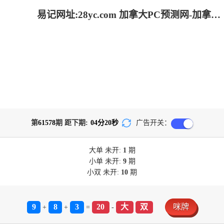
易记网址:28yc.com 加拿大PC预测网-加拿大pc28|提前在线预测官网|加拿大28开奖结果预测官网_极致火热优质的免费预测
第
61578
期 距下期:
04
分
20
秒
广告开关：
大单
未开:
1
期
小单
未开:
9
期
小双
未开:
10
期
9
8
3
20
大
双
咪牌
+
+
=
-