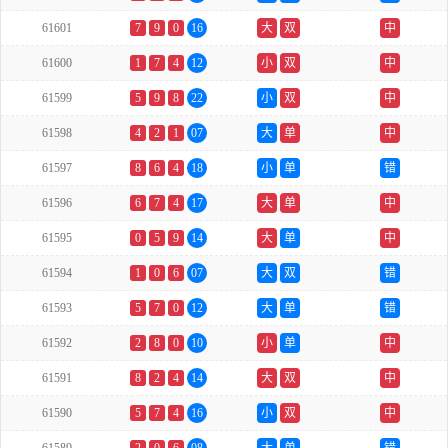
61601
7
9
0
16
大
双
中
61600
1
7
4
12
小
双
中
61599
5
9
8
22
小
双
中
61598
4
2
1
07
大
单
中
61597
8
6
4
18
小
单
错
61596
6
7
4
17
大
单
中
61595
0
5
9
14
大
单
中
61594
1
0
6
07
大
双
错
61593
5
7
0
12
大
单
错
61592
2
8
0
10
小
单
中
61591
8
2
4
14
大
双
中
61590
5
7
4
16
小
双
中