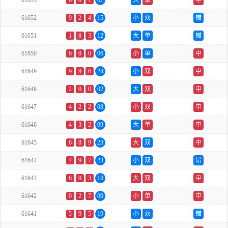
61653
6
0
1
07
大
单
中
61652
9
2
4
15
小
双
错
61651
1
8
3
12
大
单
错
61650
6
0
0
06
小
单
中
61649
9
9
6
24
小
双
中
61648
2
0
0
02
大
双
中
61647
4
2
2
08
小
双
中
61646
4
3
2
09
大
单
中
61645
6
8
9
23
大
双
中
61644
7
9
7
23
小
双
错
61643
6
9
3
18
大
双
中
61642
0
2
7
09
小
单
中
61641
5
9
5
19
小
双
错