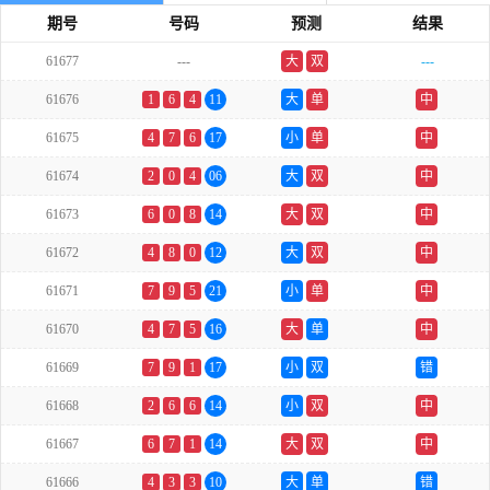
期号
号码
预测
结果
61677
---
大
双
---
61676
1
6
4
11
大
单
中
61675
4
7
6
17
小
单
中
61674
2
0
4
06
大
双
中
61673
6
0
8
14
大
双
中
61672
4
8
0
12
大
双
中
61671
7
9
5
21
小
单
中
61670
4
7
5
16
大
单
中
61669
7
9
1
17
小
双
错
61668
2
6
6
14
小
双
中
61667
6
7
1
14
大
双
中
61666
4
3
3
10
大
单
错