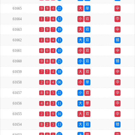
61665
9
9
4
22
大
单
中
61664
1
7
4
12
小
双
中
61663
3
9
7
19
大
双
中
61662
1
6
4
11
大
双
错
61661
6
0
4
10
小
双
中
61660
9
8
8
25
小
双
错
61659
7
7
4
18
大
双
中
61658
2
0
4
06
小
单
中
61657
8
9
5
22
小
双
中
61656
4
4
3
11
大
单
中
61655
2
5
9
16
大
双
中
61654
8
2
3
13
大
双
错