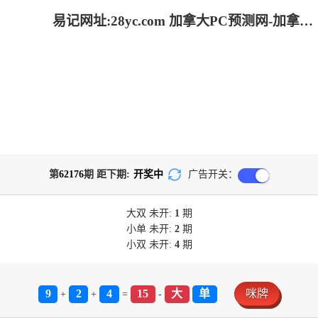
易记网址:28yc.com 加拿大PC预测网-加拿大pc28|提前在线预测官网|加拿大28开奖结果预测官网_极致火热优质的免费预测
第
62176
期 距下期:
开奖中
广告开关：
大双
未开:
1
期
小单
未开:
2
期
小双
未开:
4
期
9
2
4
15
大
单
咪牌
+
+
=
-