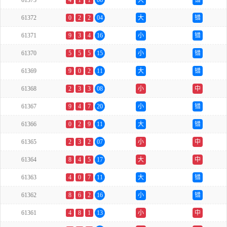
61373
4
1
1
06
大
错
61372
0
2
2
04
大
错
61371
9
3
4
16
小
错
61370
5
5
5
15
小
错
61369
9
0
2
11
大
错
61368
2
3
3
08
小
中
61367
9
4
7
20
小
错
61366
0
2
9
11
大
错
61365
2
3
2
07
小
中
61364
8
4
5
17
大
中
61363
4
0
7
11
大
错
61362
8
6
2
16
小
错
61361
4
8
1
13
小
中