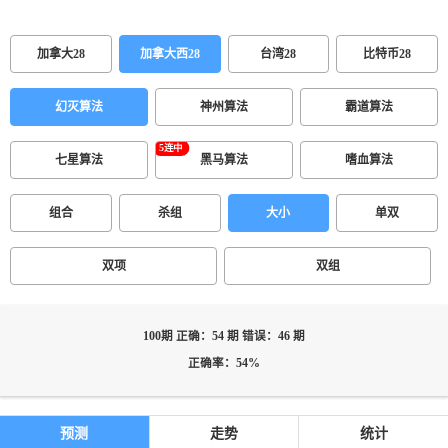
加拿大28
加拿大西28
台湾28
比特币28
幻灭算法
神州算法
霸道算法
七星算法
黑马算法
嗜血算法
组合
杀组
大小
单双
双项
双组
100期 正确：54 期 错误：46 期
正确率：54%
预测
走势
统计