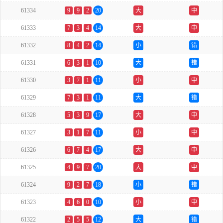
61334
9
9
2
20
大
中
61333
7
3
4
14
大
中
61332
8
4
2
14
小
错
61331
6
3
1
10
大
错
61330
3
7
1
11
小
中
61329
7
3
1
11
大
错
61328
5
3
9
17
大
中
61327
3
1
7
11
小
中
61326
6
7
4
17
大
中
61325
4
9
7
20
大
中
61324
9
2
7
18
小
错
61323
4
6
0
10
小
中
61322
2
5
5
12
大
错