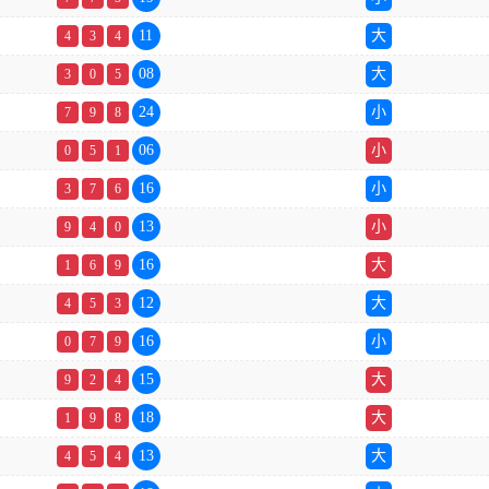
11
大
4
3
4
08
大
3
0
5
24
小
7
9
8
06
小
0
5
1
16
小
3
7
6
13
小
9
4
0
16
大
1
6
9
12
大
4
5
3
16
小
0
7
9
15
大
9
2
4
18
大
1
9
8
13
大
4
5
4