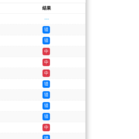
结果
---
错
错
中
中
中
错
错
错
错
中
错