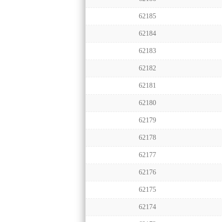
62185
62184
62183
62182
62181
62180
62179
62178
62177
62176
62175
62174