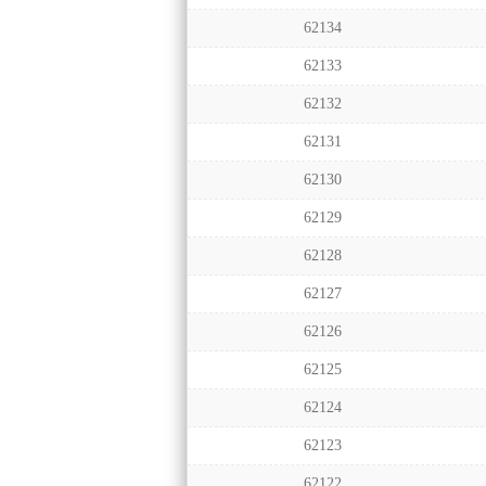
62134
62133
62132
62131
62130
62129
62128
62127
62126
62125
62124
62123
62122