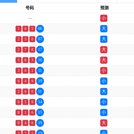
号码
预测
---
小
双
06
大
1
0
5
07
大
2
5
0
17
大
2
7
8
16
大
5
8
3
11
小
3
6
2
19
小
6
4
9
11
大
2
9
0
14
小
0
5
9
15
小
8
1
6
19
大
9
4
6
19
小
7
7
5