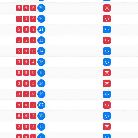
20
大
5
9
6
10
小
1
3
6
21
小
5
8
8
13
小
1
5
7
14
小
5
9
0
16
小
3
9
4
18
大
0
9
9
14
大
3
8
3
19
小
3
7
9
07
小
5
0
2
19
小
8
9
2
15
大
2
9
4
15
小
0
9
6