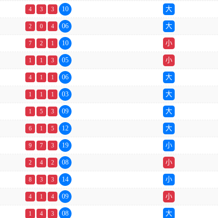
10
大
4
3
3
06
大
2
0
4
10
小
7
2
1
05
小
1
1
3
06
大
4
1
1
03
大
1
1
1
09
大
1
5
3
12
大
6
1
5
19
小
9
7
3
08
小
2
4
2
14
小
8
3
3
09
小
4
1
4
08
大
1
4
3