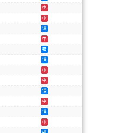
中
中
错
中
错
错
中
中
错
中
错
中
错