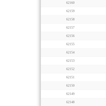
62160
62159
62158
62157
62156
62155
62154
62153
62152
62151
62150
62149
62148