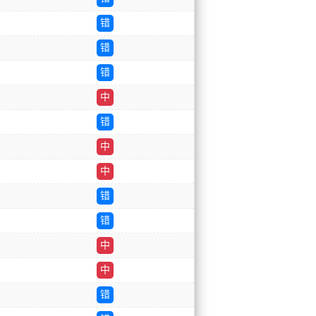
错
错
错
中
错
中
中
错
错
中
中
错