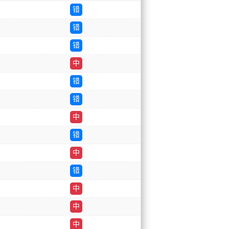
错
错
错
中
错
错
中
错
中
错
中
中
中