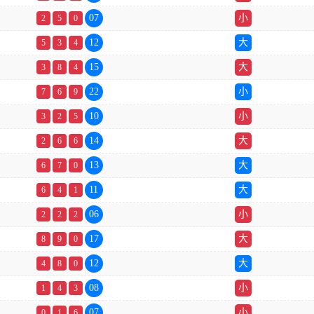
07
小
2
5
0
12
大
5
3
4
15
大
3
8
4
22
小
7
6
9
10
小
3
2
5
14
大
2
6
6
13
大
6
7
0
11
大
6
4
1
06
小
2
2
2
17
大
8
9
0
12
大
4
8
0
08
小
1
4
3
07
小
0
1
6