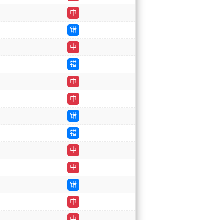
中
错
中
错
中
中
错
错
中
中
错
中
中