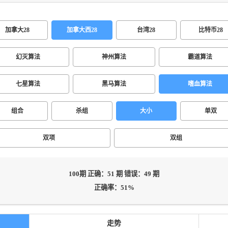
加拿大28
加拿大西28
台湾28
比特币28
幻灭算法
神州算法
霸道算法
七星算法
黑马算法
嗜血算法
组合
杀组
大小
单双
双项
双组
100期 正确：51 期 错误：49 期
正确率：51%
走势