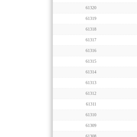
61320
61319
61318
61317
61316
61315
61314
61313
61312
61311
61310
61309
61308