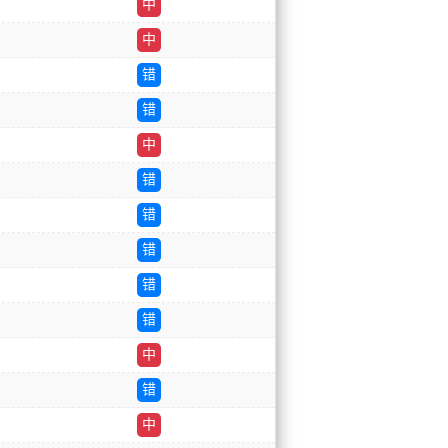
中
中
错
错
中
错
错
错
错
错
中
错
中