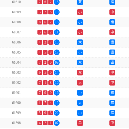
61610
7
6
2
15
双
错
61609
3
2
5
10
小
中
61608
8
6
2
16
小
错
61607
3
6
2
11
小
中
61606
4
2
7
13
大
错
61605
4
5
8
17
小
错
61604
7
2
0
09
双
错
61603
9
5
0
14
双
中
61602
7
1
8
16
大
中
61601
7
9
0
16
小
错
61600
1
7
4
12
大
错
61599
5
9
8
22
小
错
61598
4
2
1
07
单
中