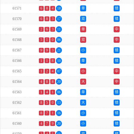
61571
6
8
4
18
单
错
61570
6
8
3
17
双
错
61569
2
6
3
11
单
中
61568
5
1
0
06
双
中
61567
9
9
3
21
小
错
61566
1
1
8
10
单
错
61565
1
2
4
07
小
中
61564
4
8
8
20
大
中
61563
1
4
1
06
单
错
61562
8
5
0
13
大
错
61561
8
7
1
16
小
错
61560
4
7
9
20
小
错