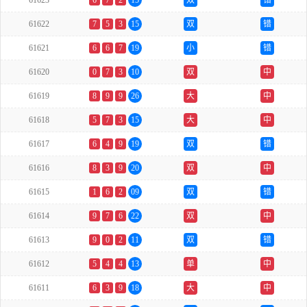
61623
6
7
2
15
双
错
61622
7
5
3
15
双
错
61621
6
6
7
19
小
错
61620
0
7
3
10
双
中
61619
8
9
9
26
大
中
61618
5
7
3
15
大
中
61617
6
4
9
19
双
错
61616
8
3
9
20
双
中
61615
1
6
2
09
双
错
61614
9
7
6
22
双
中
61613
9
0
2
11
双
错
61612
5
4
4
13
单
中
61611
6
3
9
18
大
中