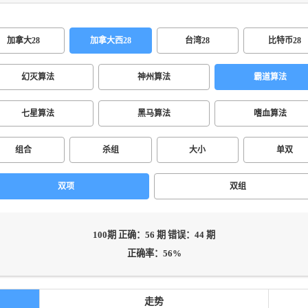
加拿大28
加拿大西28
台湾28
比特币28
幻灭算法
神州算法
霸道算法
七星算法
黑马算法
嗜血算法
组合
杀组
大小
单双
双项
双组
100期 正确：56 期 错误：44 期
正确率：56%
走势