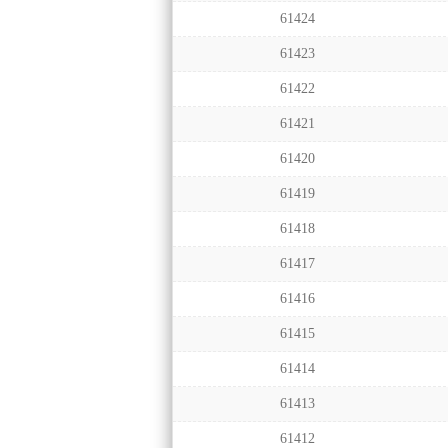
61424
61423
61422
61421
61420
61419
61418
61417
61416
61415
61414
61413
61412