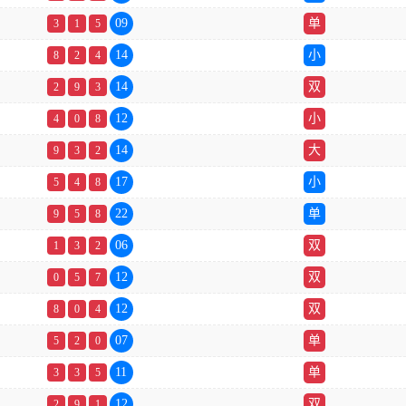
09
单
3
1
5
14
小
8
2
4
14
双
2
9
3
12
小
4
0
8
14
大
9
3
2
17
小
5
4
8
22
单
9
5
8
06
双
1
3
2
12
双
0
5
7
12
双
8
0
4
07
单
5
2
0
11
单
3
3
5
12
双
2
9
1