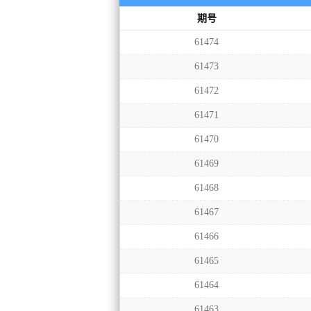
期号
61474
61473
61472
61471
61470
61469
61468
61467
61466
61465
61464
61463