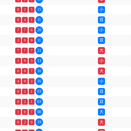
15
小
8
2
5
11
双
6
4
1
20
小
7
7
6
11
双
2
9
0
21
大
7
7
7
13
小
1
9
3
16
大
0
9
7
16
小
4
9
3
03
双
0
2
1
03
双
0
2
1
08
大
1
0
7
19
大
8
2
9