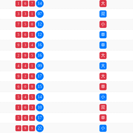
14
大
1
6
7
07
双
3
3
1
12
小
7
5
0
12
单
5
6
1
16
单
9
3
4
16
大
2
9
5
09
大
4
4
1
17
大
9
2
6
15
单
6
0
9
14
小
5
4
5
10
双
1
6
3
17
单
5
6
6
22
小
4
9
9