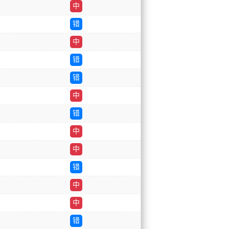
中
错
中
错
错
中
错
中
中
错
中
中
错