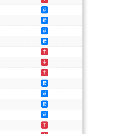
错
错
错
错
中
中
中
错
错
错
错
中