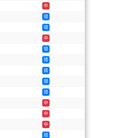
中
错
错
中
错
错
错
错
错
中
中
中
错