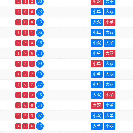
08
小双
大单
5
1
2
23
小单
大双
8
9
6
13
大双
小单
5
0
8
06
小单
大双
1
4
1
16
小双
大单
7
5
4
14
小单
大双
1
7
6
09
小单
大双
0
8
1
10
小单
大双
1
2
7
17
小单
大双
4
6
7
13
大双
小单
2
8
3
14
大双
小单
6
0
8
07
小双
大单
0
2
5
16
大单
小双
4
6
6