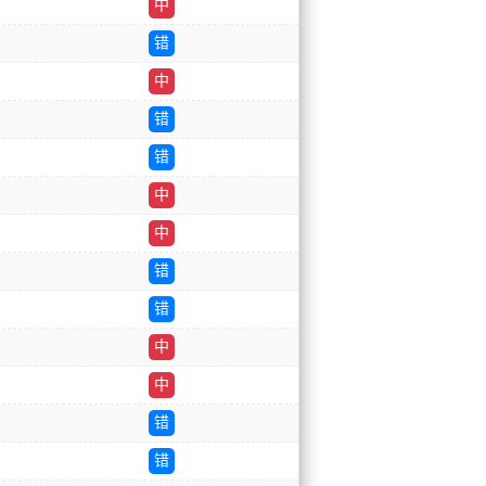
中
错
中
错
错
中
中
错
错
中
中
错
错