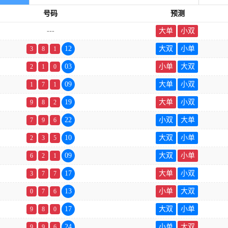
号码
预测
---
大单
小双
12
大双
小单
3
8
1
03
小单
大双
2
1
0
09
大单
小双
1
7
1
19
大单
小双
9
8
2
22
小双
大单
7
9
6
10
大双
小单
2
3
5
09
大双
小单
6
2
1
17
大单
小双
3
7
7
13
小单
大双
0
7
6
17
大双
小单
9
8
0
24
小单
大双
9
9
6