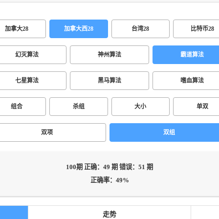
加拿大28
加拿大西28
台湾28
比特币28
幻灭算法
神州算法
霸道算法
七星算法
黑马算法
嗜血算法
组合
杀组
大小
单双
双项
双组
100期 正确：49 期 错误：51 期
正确率：49%
走势