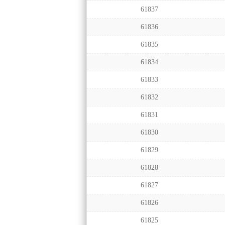
61837
61836
61835
61834
61833
61832
61831
61830
61829
61828
61827
61826
61825