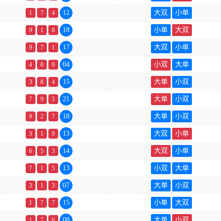
12
大双
小单
1
7
4
18
小单
大双
9
1
8
17
大双
小单
9
7
1
04
小双
大单
4
0
0
15
大单
小双
3
8
4
21
大单
小双
7
9
5
18
大单
小双
9
2
7
13
大双
小单
3
1
9
14
大双
小单
6
5
3
13
小双
大单
7
1
5
07
大单
小双
3
1
3
15
小单
大双
1
7
7
08
大单
小双
1
7
0