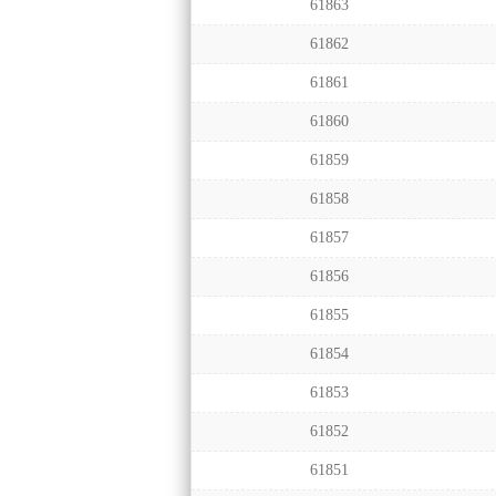
61863
61862
61861
61860
61859
61858
61857
61856
61855
61854
61853
61852
61851