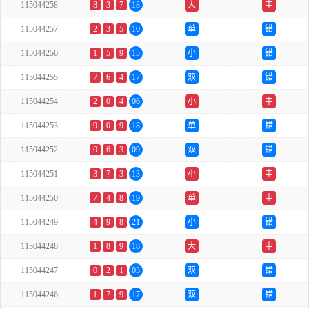
115044258
8
3
7
18
大
中
115044257
2
3
5
10
单
错
115044256
1
5
9
15
小
错
115044255
7
6
4
17
双
错
115044254
2
0
4
06
小
中
115044253
9
0
9
18
单
错
115044252
0
6
3
09
双
错
115044251
3
7
3
13
小
中
115044250
7
4
8
19
单
中
115044249
4
9
8
21
小
错
115044248
1
8
9
18
大
中
115044247
0
2
1
03
双
错
115044246
1
7
9
17
双
错