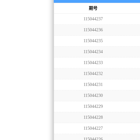
期号
115044237
115044236
115044235
115044234
115044233
115044232
115044231
115044230
115044229
115044228
115044227
115044226