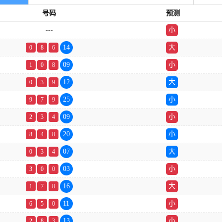
号码
预测
---
小
双
14
大
0
8
6
09
小
1
0
8
12
大
0
3
9
25
小
9
7
9
09
小
2
3
4
20
小
8
4
8
07
大
0
3
4
03
小
3
0
0
16
大
1
7
8
11
小
6
5
0
13
小
2
8
3