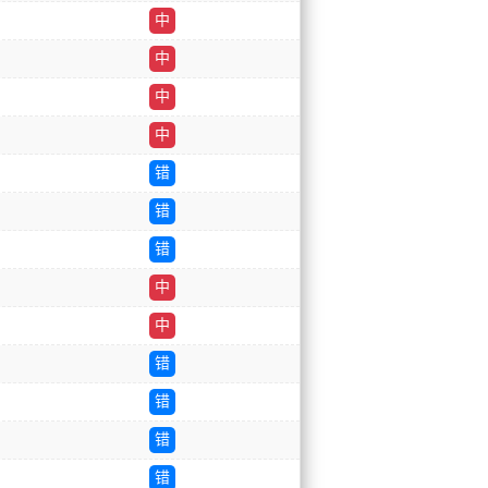
中
中
中
中
错
错
错
中
中
错
错
错
错