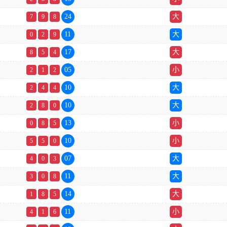
24
大
7
9
8
11
大
0
2
9
17
大
8
5
4
05
小
2
1
2
10
大
2
4
4
10
大
2
8
0
13
小
0
8
5
10
小
5
5
0
07
大
4
0
3
11
大
3
0
8
14
大
1
8
5
11
小
4
1
6