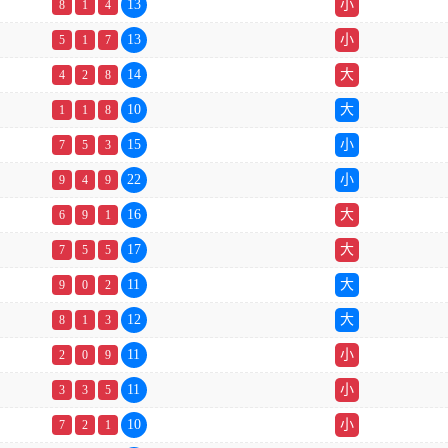
13
小
8
1
4
13
小
5
1
7
14
大
4
2
8
10
大
1
1
8
15
小
7
5
3
22
小
9
4
9
16
大
6
9
1
17
大
7
5
5
11
大
9
0
2
12
大
8
1
3
11
小
2
0
9
11
小
3
3
5
10
小
7
2
1