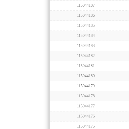
115044187
115044186
115044185
115044184
115044183
115044182
115044181
115044180
115044179
115044178
115044177
115044176
115044175