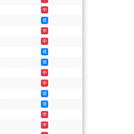
中
错
中
中
错
错
中
中
错
错
中
中