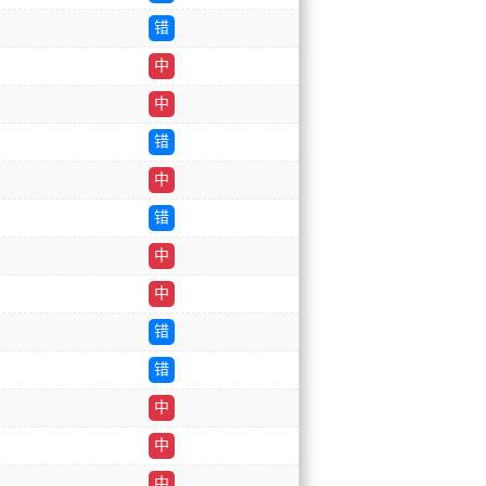
错
中
中
错
中
错
中
中
错
错
中
中
中