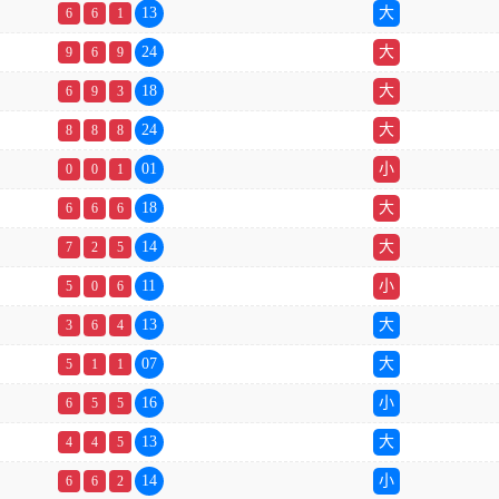
13
大
6
6
1
24
大
9
6
9
18
大
6
9
3
24
大
8
8
8
01
小
0
0
1
18
大
6
6
6
14
大
7
2
5
11
小
5
0
6
13
大
3
6
4
07
大
5
1
1
16
小
6
5
5
13
大
4
4
5
14
小
6
6
2