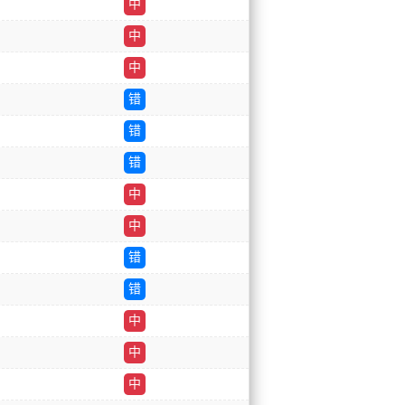
中
中
中
错
错
错
中
中
错
错
中
中
中