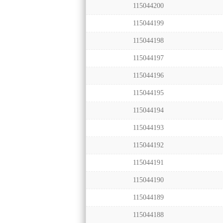
115044200
115044199
115044198
115044197
115044196
115044195
115044194
115044193
115044192
115044191
115044190
115044189
115044188