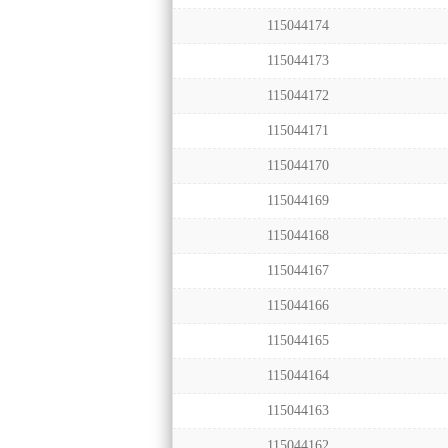
115044174
115044173
115044172
115044171
115044170
115044169
115044168
115044167
115044166
115044165
115044164
115044163
115044162