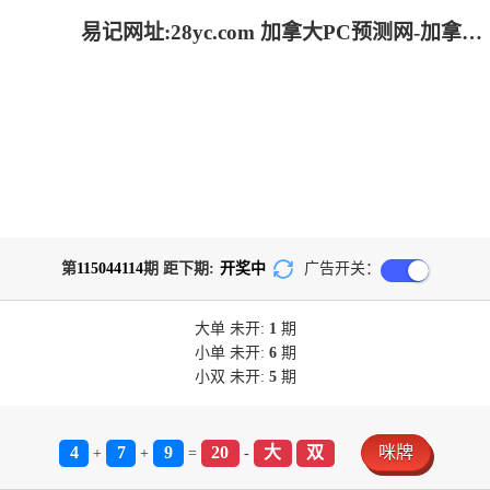
易记网址:28yc.com 加拿大PC预测网-加拿大pc28|提前在线预测官网|加拿大28开奖结果预测官网_极致火热优质的免费预测
第
115044114
期 距下期:
开奖中
广告开关：
大单
未开:
1
期
小单
未开:
6
期
小双
未开:
5
期
4
7
9
20
大
双
咪牌
+
+
=
-