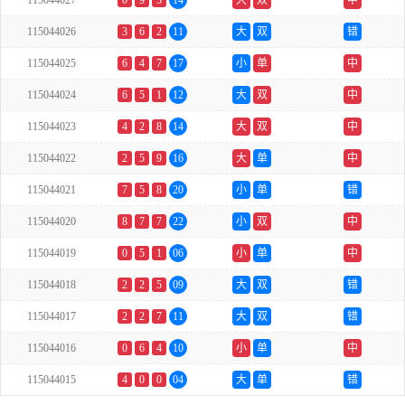
115044027
0
9
5
14
大
双
中
115044026
3
6
2
11
大
双
错
115044025
6
4
7
17
小
单
中
115044024
6
5
1
12
大
双
中
115044023
4
2
8
14
大
双
中
115044022
2
5
9
16
大
单
中
115044021
7
5
8
20
小
单
错
115044020
8
7
7
22
小
双
中
115044019
0
5
1
06
小
单
中
115044018
2
2
5
09
大
双
错
115044017
2
2
7
11
大
双
错
115044016
0
6
4
10
小
单
中
115044015
4
0
0
04
大
单
错