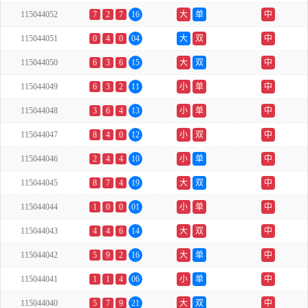
115044052
7
2
7
16
大
单
中
115044051
0
4
0
04
大
双
中
115044050
6
3
6
15
大
双
中
115044049
6
3
2
11
小
单
中
115044048
3
6
4
13
小
单
中
115044047
8
4
0
12
小
双
中
115044046
2
4
4
10
小
单
中
115044045
8
7
4
19
大
双
中
115044044
1
0
0
01
小
单
中
115044043
4
4
6
14
大
双
中
115044042
5
9
2
16
大
单
中
115044041
1
1
4
06
小
单
中
115044040
5
7
9
21
大
双
中