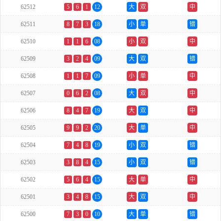
62512
5
6
1
12
大
双
中
62511
8
7
3
18
小
单
错
62510
1
1
6
08
小
双
中
62509
3
2
4
09
大
双
错
62508
1
1
7
09
小
单
中
62507
0
6
2
08
大
双
中
62506
8
4
7
19
大
双
中
62505
9
9
2
20
大
单
中
62504
7
4
8
19
小
双
错
62503
3
8
4
15
小
双
错
62502
5
6
4
15
大
单
中
62501
3
4
8
15
大
双
中
62500
7
3
0
10
大
单
错