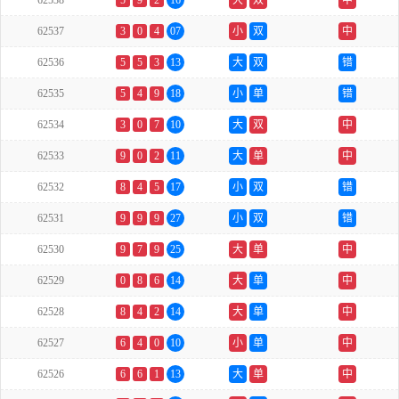
62538
5
9
2
16
大
双
中
62537
3
0
4
07
小
双
中
62536
5
5
3
13
大
双
错
62535
5
4
9
18
小
单
错
62534
3
0
7
10
大
双
中
62533
9
0
2
11
大
单
中
62532
8
4
5
17
小
双
错
62531
9
9
9
27
小
双
错
62530
9
7
9
25
大
单
中
62529
0
8
6
14
大
单
中
62528
8
4
2
14
大
单
中
62527
6
4
0
10
小
单
中
62526
6
6
1
13
大
单
中