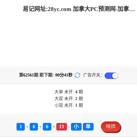
易记网址:28yc.com 加拿大PC预测网-加拿大pc28|提前在线预测官网|加拿大28开奖结果预测官网_极致火热优质的免费预测
第
62561
期 距下期:
00
分
41
秒
广告开关：
大单
未开:
4
期
大双
未开:
2
期
小双
未开:
1
期
1
6
6
13
小
单
咪牌
+
+
=
-