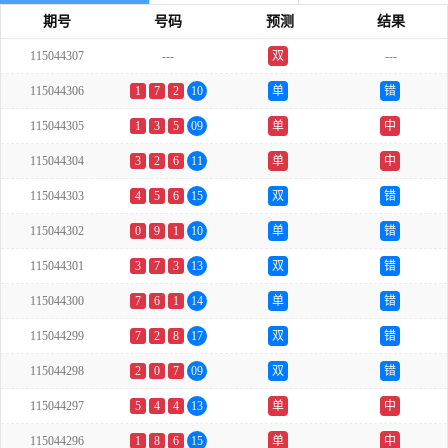
期号
号码
预测
结果
115044307
---
双
---
115044306
1
7
2
10
单
错
115044305
1
3
5
09
单
中
115044304
3
2
6
11
单
中
115044303
4
5
6
15
双
错
115044302
0
9
1
10
单
错
115044301
3
7
3
13
双
错
115044300
7
6
1
14
单
错
115044299
7
2
8
17
双
错
115044298
2
0
7
09
双
错
115044297
5
4
4
13
单
中
115044296
1
8
6
15
单
中