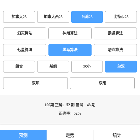
加拿大28
加拿大西28
台湾28
比特币28
幻灭算法
神州算法
霸道算法
七星算法
黑马算法
嗜血算法
组合
杀组
大小
单双
双项
双组
100期 正确：52 期 错误：48 期
正确率：52%
预测
走势
统计