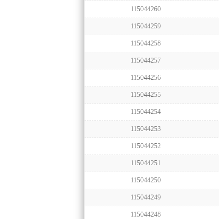
115044260
115044259
115044258
115044257
115044256
115044255
115044254
115044253
115044252
115044251
115044250
115044249
115044248