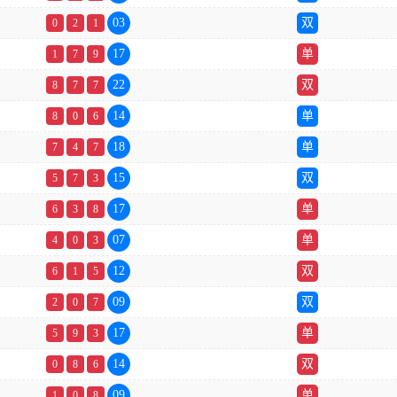
03
双
0
2
1
17
单
1
7
9
22
双
8
7
7
14
单
8
0
6
18
单
7
4
7
15
双
5
7
3
17
单
6
3
8
07
单
4
0
3
12
双
6
1
5
09
双
2
0
7
17
单
5
9
3
14
双
0
8
6
09
单
1
0
8