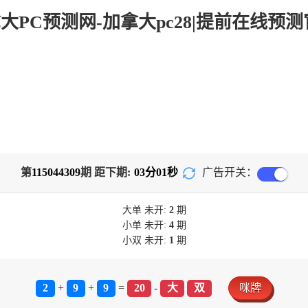
第
115044309
期 距下期:
03
分
01
秒
广告开关：
大单
未开:
2
期
小单
未开:
4
期
小双
未开:
1
期
2
+
9
+
9
=
20
-
大
双
咪牌