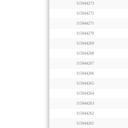
115044273
115044272
115044271
115044270
115044269
115044268
115044267
115044266
115044265
115044264
115044263
115044262
115044261