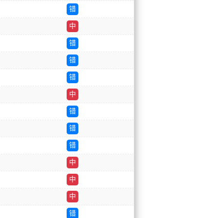
错
中
错
错
错
中
错
错
错
中
中
中
错