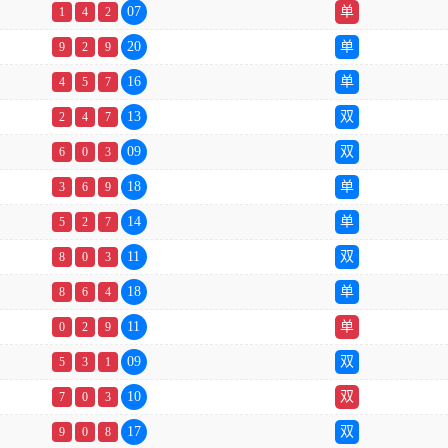
07
单
1
4
2
20
单
9
2
9
16
单
4
5
7
13
双
2
4
7
09
双
6
0
3
18
单
3
6
9
14
单
5
2
7
11
双
8
0
3
18
单
8
6
4
11
单
0
2
9
09
双
5
3
1
10
双
7
0
3
17
双
9
0
8