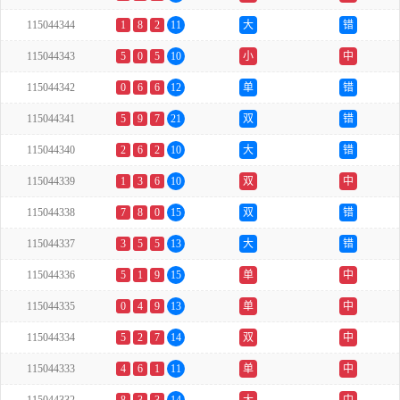
115044344
1
8
2
11
大
错
115044343
5
0
5
10
小
中
115044342
0
6
6
12
单
错
115044341
5
9
7
21
双
错
115044340
2
6
2
10
大
错
115044339
1
3
6
10
双
中
115044338
7
8
0
15
双
错
115044337
3
5
5
13
大
错
115044336
5
1
9
15
单
中
115044335
0
4
9
13
单
中
115044334
5
2
7
14
双
中
115044333
4
6
1
11
单
中