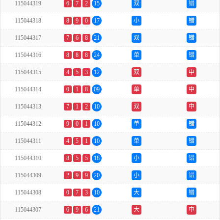
115044319
6
7
2
15
双
错
115044318
8
9
0
17
小
错
115044317
7
6
8
21
双
错
115044316
8
8
8
24
单
错
115044315
4
5
3
12
双
中
115044314
0
1
8
09
单
中
115044313
7
1
2
10
双
中
115044312
9
0
1
10
单
错
115044311
4
5
1
10
单
错
115044310
8
5
5
18
小
错
115044309
2
9
9
20
小
错
115044308
0
7
3
10
大
错
115044307
6
9
6
21
大
中