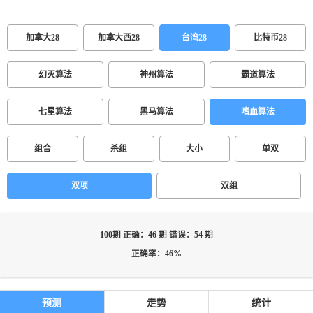
加拿大28
加拿大西28
台湾28
比特币28
幻灭算法
神州算法
霸道算法
七星算法
黑马算法
嗜血算法
组合
杀组
大小
单双
双项
双组
100期 正确：46 期 错误：54 期
正确率：46%
预测
走势
统计