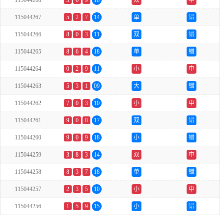
115044268
3
6
9
18
双
中
115044267
5
2
7
14
单
错
115044266
8
0
3
11
双
错
115044265
8
6
4
18
单
错
115044264
0
2
9
11
小
中
115044263
5
3
1
09
大
错
115044262
7
0
3
10
小
中
115044261
9
0
8
17
双
错
115044260
9
0
9
18
小
错
115044259
3
8
3
14
双
中
115044258
8
3
7
18
单
错
115044257
2
3
5
10
小
中
115044256
1
5
9
15
小
错