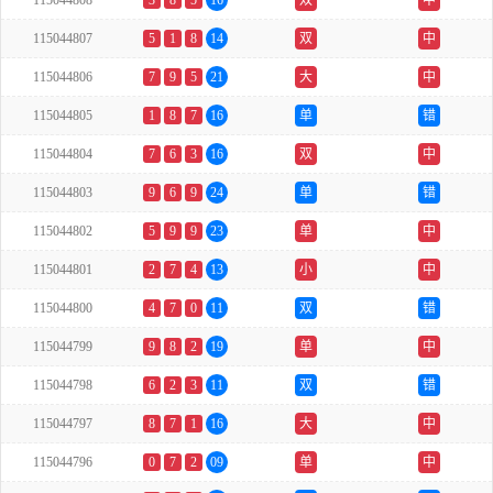
115044808
3
8
5
16
双
中
115044807
5
1
8
14
双
中
115044806
7
9
5
21
大
中
115044805
1
8
7
16
单
错
115044804
7
6
3
16
双
中
115044803
9
6
9
24
单
错
115044802
5
9
9
23
单
中
115044801
2
7
4
13
小
中
115044800
4
7
0
11
双
错
115044799
9
8
2
19
单
中
115044798
6
2
3
11
双
错
115044797
8
7
1
16
大
中
115044796
0
7
2
09
单
中