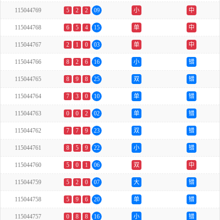
115044769
5
2
2
09
小
中
115044768
6
5
4
15
单
中
115044767
2
1
0
03
单
中
115044766
8
2
6
16
小
错
115044765
8
9
8
25
双
错
115044764
7
3
0
10
单
错
115044763
0
0
2
02
单
错
115044762
7
7
9
23
双
错
115044761
8
5
9
22
小
错
115044760
5
0
1
06
双
中
115044759
5
2
0
07
大
错
115044758
5
9
6
20
单
错
115044757
0
8
8
16
小
错