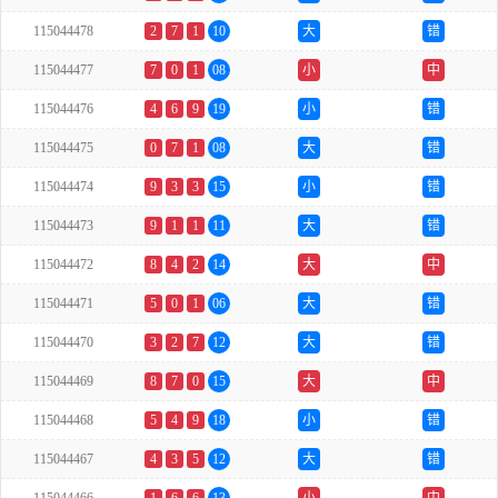
115044478
2
7
1
10
大
错
115044477
7
0
1
08
小
中
115044476
4
6
9
19
小
错
115044475
0
7
1
08
大
错
115044474
9
3
3
15
小
错
115044473
9
1
1
11
大
错
115044472
8
4
2
14
大
中
115044471
5
0
1
06
大
错
115044470
3
2
7
12
大
错
115044469
8
7
0
15
大
中
115044468
5
4
9
18
小
错
115044467
4
3
5
12
大
错