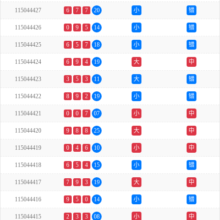
115044427
6
7
7
20
小
错
115044426
0
9
5
14
小
错
115044425
6
5
7
18
小
错
115044424
6
9
4
19
大
中
115044423
3
5
3
11
大
错
115044422
8
9
2
19
小
错
115044421
0
0
7
07
小
中
115044420
9
8
8
25
大
中
115044419
0
4
6
10
小
中
115044418
6
5
4
15
小
错
115044417
7
9
3
19
大
中
115044416
9
5
0
14
小
错
115044415
2
3
3
08
小
中