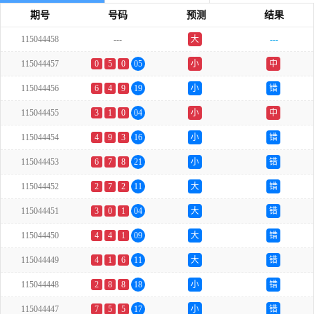
期号
号码
预测
结果
115044458
---
大
---
单
115044457
0
5
0
05
小
中
115044456
6
4
9
19
小
错
115044455
3
1
0
04
小
中
115044454
4
9
3
16
小
错
115044453
6
7
8
21
小
错
115044452
2
7
2
11
大
错
115044451
3
0
1
04
大
错
115044450
4
4
1
09
大
错
115044449
4
1
6
11
大
错
115044448
2
8
8
18
小
错
115044447
7
5
5
17
小
错