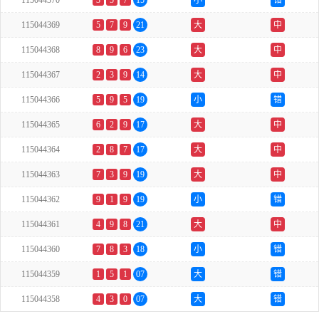
115044370
3
5
7
15
小
错
115044369
5
7
9
21
大
中
115044368
8
9
6
23
大
中
115044367
2
3
9
14
大
中
115044366
5
9
5
19
小
错
115044365
6
2
9
17
大
中
115044364
2
8
7
17
大
中
115044363
7
3
9
19
大
中
115044362
9
1
9
19
小
错
115044361
4
9
8
21
大
中
115044360
7
8
3
18
小
错
115044359
1
5
1
07
大
错
115044358
4
3
0
07
大
错