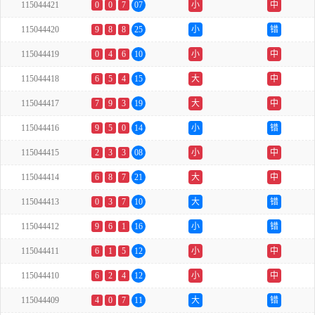
115044421
0
0
7
07
小
中
115044420
9
8
8
25
小
错
115044419
0
4
6
10
小
中
115044418
6
5
4
15
大
中
115044417
7
9
3
19
大
中
115044416
9
5
0
14
小
错
115044415
2
3
3
08
小
中
115044414
6
8
7
21
大
中
115044413
0
3
7
10
大
错
115044412
9
6
1
16
小
错
115044411
6
1
5
12
小
中
115044410
6
2
4
12
小
中
115044409
4
0
7
11
大
错