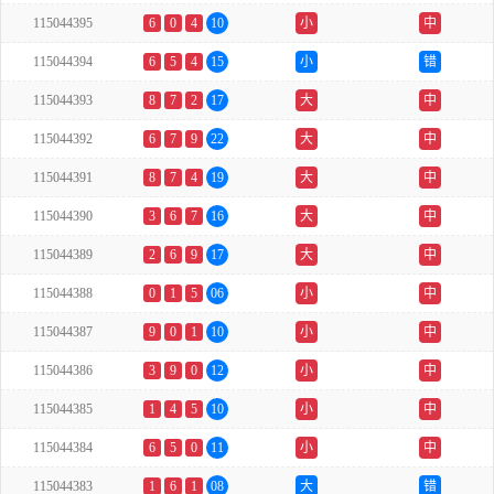
115044395
6
0
4
10
小
中
115044394
6
5
4
15
小
错
115044393
8
7
2
17
大
中
115044392
6
7
9
22
大
中
115044391
8
7
4
19
大
中
115044390
3
6
7
16
大
中
115044389
2
6
9
17
大
中
115044388
0
1
5
06
小
中
115044387
9
0
1
10
小
中
115044386
3
9
0
12
小
中
115044385
1
4
5
10
小
中
115044384
6
5
0
11
小
中
115044383
1
6
1
08
大
错