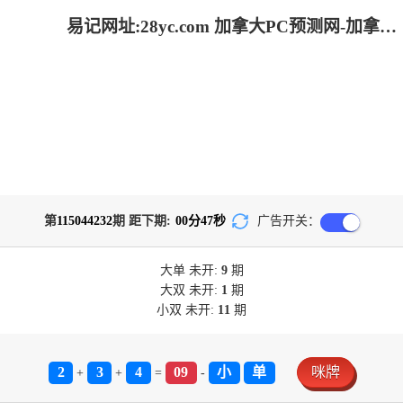
易记网址:28yc.com 加拿大PC预测网-加拿大pc28|提前在线预测官网|加拿大28开奖结果预测官网_极致火热优质的免费预测
第
115044232
期 距下期:
00
分
47
秒
广告开关：
大单
未开:
9
期
大双
未开:
1
期
小双
未开:
11
期
2
3
4
09
小
单
咪牌
+
+
=
-