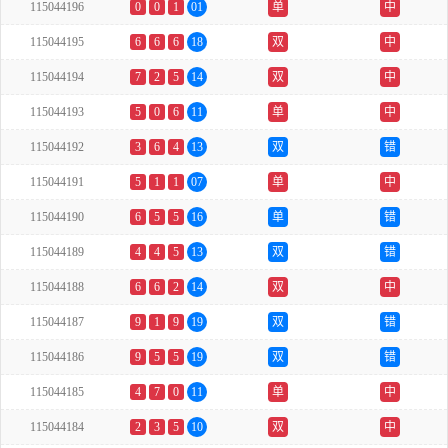
115044196
0
0
1
01
单
中
115044195
6
6
6
18
双
中
115044194
7
2
5
14
双
中
115044193
5
0
6
11
单
中
115044192
3
6
4
13
双
错
115044191
5
1
1
07
单
中
115044190
6
5
5
16
单
错
115044189
4
4
5
13
双
错
115044188
6
6
2
14
双
中
115044187
9
1
9
19
双
错
115044186
9
5
5
19
双
错
115044185
4
7
0
11
单
中
115044184
2
3
5
10
双
中