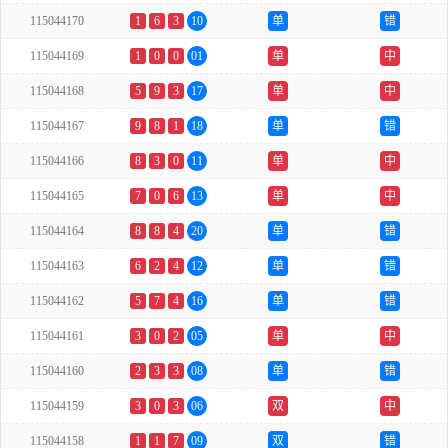
115044170
1
6
3
10
单
错
115044169
1
0
0
01
单
中
115044168
5
9
3
17
单
中
115044167
9
8
1
18
单
错
115044166
8
3
0
11
单
中
115044165
7
0
6
13
单
中
115044164
8
8
4
20
单
错
115044163
6
2
4
12
单
错
115044162
5
7
4
16
单
错
115044161
3
0
2
05
单
中
115044160
2
3
3
08
单
错
115044159
3
0
3
06
双
中
115044158
1
1
7
09
双
错