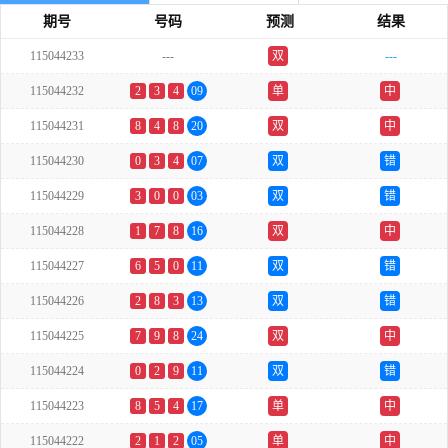
期号
号码
预测
结果
115044233
---
双
---
115044232
2
3
4
09
单
中
115044231
8
4
8
20
双
中
115044230
0
3
4
07
双
错
115044229
3
0
0
03
双
错
115044228
1
7
8
16
双
中
115044227
6
5
0
11
双
错
115044226
2
8
3
13
双
错
115044225
7
9
8
24
双
中
115044224
0
2
9
11
双
错
115044223
8
5
4
17
单
中
115044222
2
1
2
05
单
中