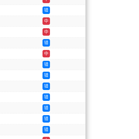
错
中
中
错
中
错
错
错
错
错
错
错