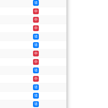
错
中
中
中
错
错
中
中
错
中
错
错
错