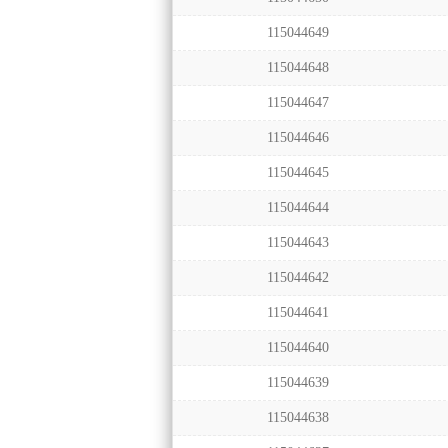
115044649
115044648
115044647
115044646
115044645
115044644
115044643
115044642
115044641
115044640
115044639
115044638