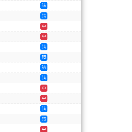
错
错
中
中
错
错
错
错
中
中
错
错
中