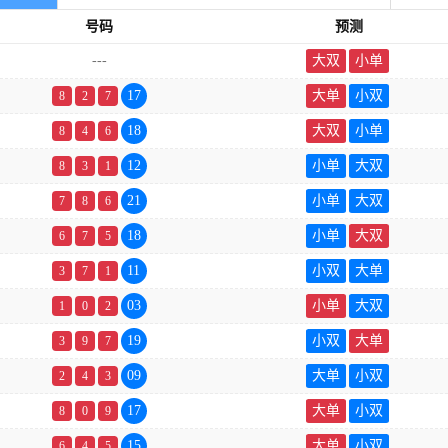
号码
预测
---
大双
小单
17
大单
小双
8
2
7
18
大双
小单
8
4
6
12
小单
大双
8
3
1
21
小单
大双
7
8
6
18
小单
大双
6
7
5
11
小双
大单
3
7
1
03
小单
大双
1
0
2
19
小双
大单
3
9
7
09
大单
小双
2
4
3
17
大单
小双
8
0
9
15
大单
小双
6
4
5