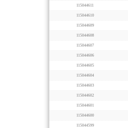
115044611
115044610
115044609
115044608
115044607
115044606
115044605
115044604
115044603
115044602
115044601
115044600
115044599