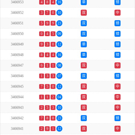
3466953
4
8
4
16
单
错
3466952
3
7
0
10
双
中
3466951
5
9
9
23
双
错
3466950
0
4
5
09
双
错
3466949
9
3
0
12
单
错
3466948
8
4
4
16
单
错
3466947
6
1
1
08
双
中
3466946
1
3
3
07
双
错
3466945
7
5
0
12
双
中
3466944
1
1
2
04
双
中
3466943
2
5
3
10
双
中
3466942
7
8
8
23
双
错
3466941
2
9
1
12
双
中