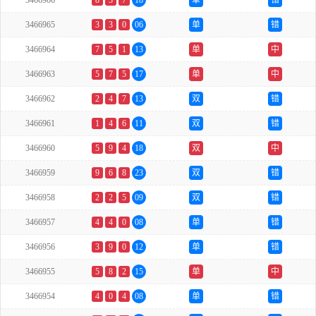
3466966
8
3
7
18
单
错
3466965
3
3
0
06
单
错
3466964
7
5
1
13
单
中
3466963
5
7
5
17
单
中
3466962
2
4
7
13
双
错
3466961
1
4
6
11
双
错
3466960
5
9
4
18
双
中
3466959
9
6
8
23
双
错
3466958
2
2
5
09
双
错
3466957
4
4
0
08
单
错
3466956
3
9
0
12
单
错
3466955
5
8
2
15
单
中
3466954
4
0
4
08
单
错