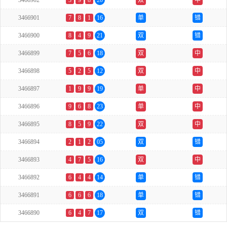
3466902
3
9
8
20
双
中
3466901
7
8
1
16
单
错
3466900
8
4
9
21
双
错
3466899
7
5
6
18
双
中
3466898
5
2
5
12
双
中
3466897
1
9
9
19
单
中
3466896
9
6
8
23
单
中
3466895
8
5
9
22
双
中
3466894
2
1
2
05
双
错
3466893
4
7
5
16
双
中
3466892
6
4
4
14
单
错
3466891
6
6
6
18
单
错
3466890
6
4
7
17
双
错