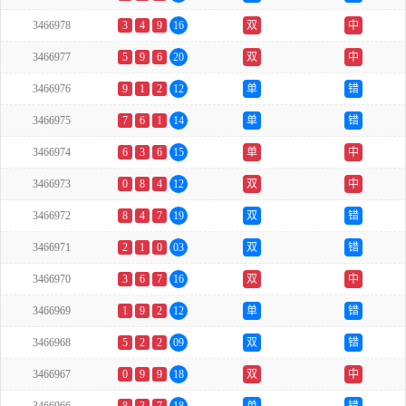
3466978
3
4
9
16
双
中
3466977
5
9
6
20
双
中
3466976
9
1
2
12
单
错
3466975
7
6
1
14
单
错
3466974
6
3
6
15
单
中
3466973
0
8
4
12
双
中
3466972
8
4
7
19
双
错
3466971
2
1
0
03
双
错
3466970
3
6
7
16
双
中
3466969
1
9
2
12
单
错
3466968
5
2
2
09
双
错
3466967
0
9
9
18
双
中