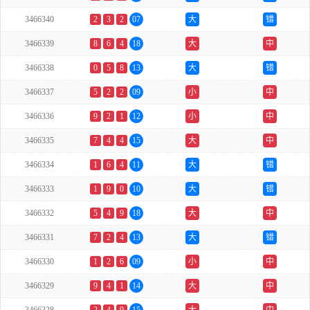
3466340
2
3
2
07
大
错
3466339
8
6
4
18
大
中
3466338
0
5
8
13
大
错
3466337
5
2
2
09
小
中
3466336
9
2
1
12
小
中
3466335
7
4
4
15
大
中
3466334
1
6
4
11
大
错
3466333
1
9
0
10
大
错
3466332
5
4
9
18
大
中
3466331
7
2
4
13
大
错
3466330
1
2
6
09
小
中
3466329
9
4
1
14
大
中