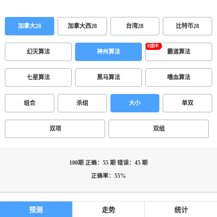
加拿大28
加拿大西28
台湾28
比特币28
幻灭算法
神州算法
霸道算法
七星算法
黑马算法
嗜血算法
组合
杀组
大小
单双
双项
双组
100期 正确：55 期 错误：45 期
正确率：55%
预测
走势
统计