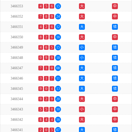
3466353
4
5
6
15
大
中
3466352
7
8
9
24
大
中
3466351
4
2
6
12
大
错
3466350
8
2
6
16
大
中
3466349
4
6
5
15
小
错
3466348
0
9
9
18
小
错
3466347
7
1
0
08
大
错
3466346
3
1
7
11
大
错
3466345
9
0
4
13
大
错
3466344
9
2
9
20
大
中
3466343
5
5
0
10
小
中
3466342
8
4
4
16
大
中
3466341
2
0
5
07
大
错