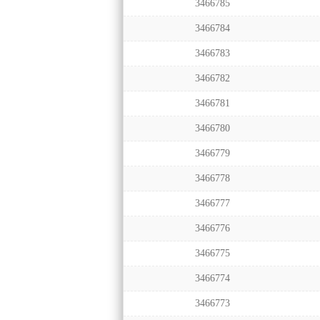
3466785
3466784
3466783
3466782
3466781
3466780
3466779
3466778
3466777
3466776
3466775
3466774
3466773