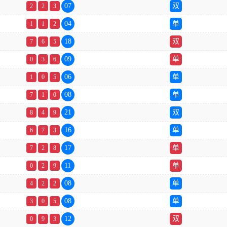
07
双
2
2
3
04
单
1
1
2
18
双
7
6
5
09
单
0
3
6
06
单
1
0
5
08
单
7
1
0
21
双
8
4
9
16
单
6
7
3
17
单
7
2
8
11
单
0
2
9
08
单
4
2
2
08
单
3
0
5
12
双
0
9
3