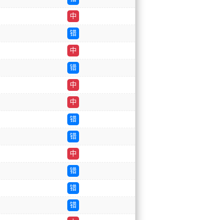
中
错
中
错
中
中
错
错
中
错
错
错