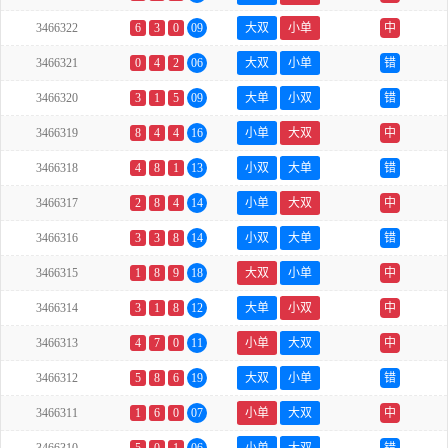
3466322
6
3
0
09
大双
小单
中
3466321
0
4
2
06
大双
小单
错
3466320
3
1
5
09
大单
小双
错
3466319
8
4
4
16
小单
大双
中
3466318
4
8
1
13
小双
大单
错
3466317
2
8
4
14
小单
大双
中
3466316
3
3
8
14
小双
大单
错
3466315
1
8
9
18
大双
小单
中
3466314
3
1
8
12
大单
小双
中
3466313
4
7
0
11
小单
大双
中
3466312
5
8
6
19
大双
小单
错
3466311
1
6
0
07
小单
大双
中