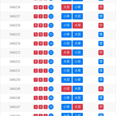
3466258
9
4
1
14
大双
小单
中
3466257
7
1
4
12
小单
大双
错
3466256
8
9
8
25
小双
大单
中
3466255
5
9
1
15
小单
大双
错
3466254
2
9
3
14
小双
大单
错
3466253
7
2
6
15
大单
小双
中
3466252
8
9
9
26
大单
小双
错
3466251
5
5
1
11
小双
大单
错
3466250
7
8
2
17
大双
小单
错
3466249
3
6
1
10
小双
大单
中
3466248
5
1
2
08
小单
大双
错
3466247
5
9
2
16
小单
大双
中