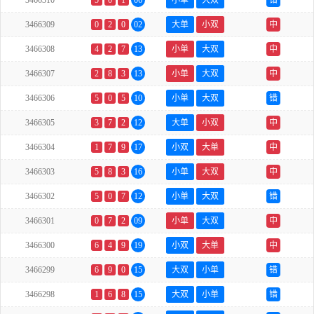
3466310
5
0
1
06
小单
大双
错
3466309
0
2
0
02
大单
小双
中
3466308
4
2
7
13
小单
大双
中
3466307
2
8
3
13
小单
大双
中
3466306
5
0
5
10
小单
大双
错
3466305
3
7
2
12
大单
小双
中
3466304
1
7
9
17
小双
大单
中
3466303
5
8
3
16
小单
大双
中
3466302
5
0
7
12
小单
大双
错
3466301
0
7
2
09
小单
大双
中
3466300
6
4
9
19
小双
大单
中
3466299
6
9
0
15
大双
小单
错
3466298
1
6
8
15
大双
小单
错