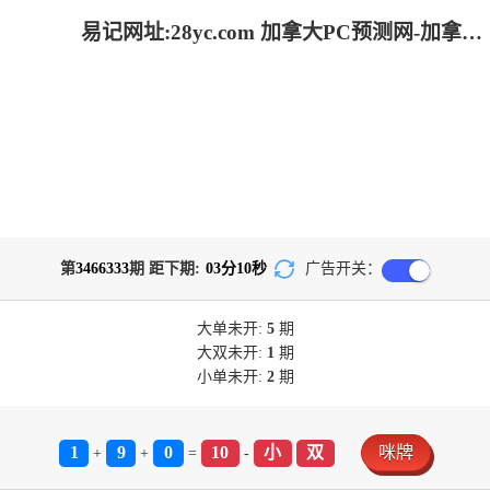
易记网址:28yc.com 加拿大PC预测网-加拿大pc28|提前在线预测官网|加拿大28开奖结果预测官网_极致火热优质的免费预测
第
3466333
期 距下期:
03
分
09
秒
广告开关：
大单
未开:
5
期
大双
未开:
1
期
小单
未开:
2
期
1
9
0
10
小
双
咪牌
+
+
=
-