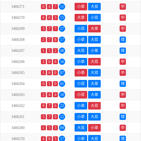
3466271
0
4
7
11
小单
大双
中
3466270
6
6
3
15
大单
小双
中
3466269
3
7
7
17
小双
大单
中
3466268
2
7
8
17
小单
大双
错
3466267
1
5
2
08
大双
小单
错
3466266
2
6
8
16
小单
大双
中
3466265
1
6
0
07
小单
大双
中
3466264
0
1
0
01
小双
大单
错
3466263
2
4
4
10
小双
大单
中
3466262
9
7
6
22
小单
大双
中
3466261
5
7
0
12
小单
大双
错
3466260
1
5
3
09
大双
小单
中
3466259
4
8
5
17
小单
大双
错