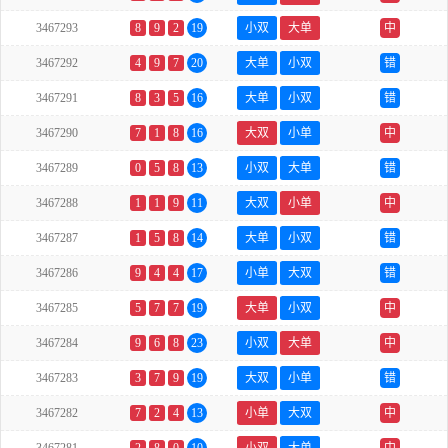
3467293
8
9
2
19
小双
大单
中
3467292
4
9
7
20
大单
小双
错
3467291
8
3
5
16
大单
小双
错
3467290
7
1
8
16
大双
小单
中
3467289
0
5
8
13
小双
大单
错
3467288
1
1
9
11
大双
小单
中
3467287
1
5
8
14
大单
小双
错
3467286
9
4
4
17
小单
大双
错
3467285
5
7
7
19
大单
小双
中
3467284
9
6
8
23
小双
大单
中
3467283
3
7
9
19
大双
小单
错
3467282
7
2
4
13
小单
大双
中