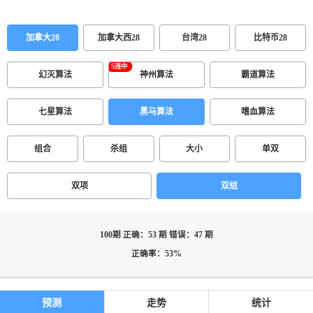
加拿大28
加拿大西28
台湾28
比特币28
幻灭算法
神州算法
霸道算法
七星算法
黑马算法
嗜血算法
组合
杀组
大小
单双
双项
双组
100期 正确：53 期 错误：47 期
正确率：53%
预测
走势
统计