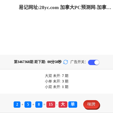
易记网址:28yc.com 加拿大PC预测网-加拿大pc28|提前在线预测官网|加拿大28开奖结果预测官网_极致火热优质的免费预测
第
3467368
期 距下期:
00
分
58
秒
广告开关：
大双
未开:
7
期
小单
未开:
3
期
小双
未开:
1
期
2
5
8
15
大
单
咪牌
+
+
=
-