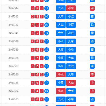
3467345
0
0
2
02
小单
大双
错
3467344
2
6
3
11
大双
小单
中
3467343
2
4
3
09
大单
小双
错
3467342
4
1
4
09
大单
小双
错
3467341
1
5
8
14
大单
小双
错
3467340
9
0
9
18
小双
大单
错
3467339
1
6
3
10
大双
小单
错
3467338
3
2
8
13
小双
大单
错
3467337
6
2
4
12
小单
大双
错
3467336
4
6
0
10
小双
大单
中
3467335
8
0
9
17
小双
大单
中
3467334
0
4
0
04
小双
大单
中
3467333
0
6
9
15
大双
小单
错