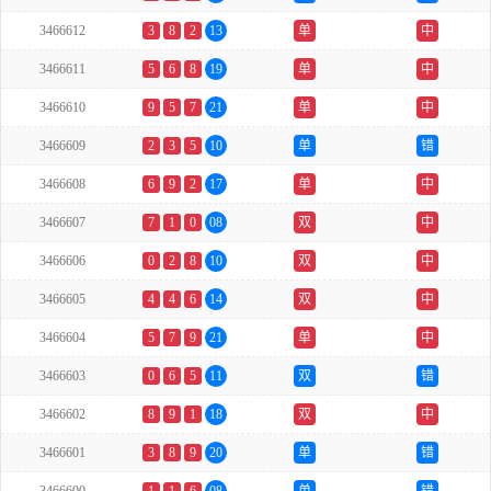
3466612
3
8
2
13
单
中
3466611
5
6
8
19
单
中
3466610
9
5
7
21
单
中
3466609
2
3
5
10
单
错
3466608
6
9
2
17
单
中
3466607
7
1
0
08
双
中
3466606
0
2
8
10
双
中
3466605
4
4
6
14
双
中
3466604
5
7
9
21
单
中
3466603
0
6
5
11
双
错
3466602
8
9
1
18
双
中
3466601
3
8
9
20
单
错