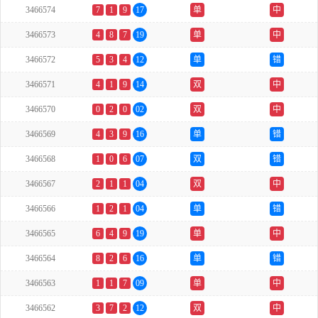
3466574
7
1
9
17
单
中
3466573
4
8
7
19
单
中
3466572
5
3
4
12
单
错
3466571
4
1
9
14
双
中
3466570
0
2
0
02
双
中
3466569
4
3
9
16
单
错
3466568
1
0
6
07
双
错
3466567
2
1
1
04
双
中
3466566
1
2
1
04
单
错
3466565
6
4
9
19
单
中
3466564
8
2
6
16
单
错
3466563
1
1
7
09
单
中
3466562
3
7
2
12
双
中