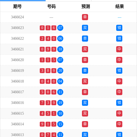
期号
号码
预测
结果
3466624
---
单
---
3466623
0
1
6
07
双
错
3466622
2
4
0
06
单
错
3466621
0
9
9
18
双
中
3466620
1
1
5
07
单
中
3466619
3
8
9
20
单
错
3466618
0
4
0
04
双
中
3466617
5
0
6
11
单
中
3466616
7
3
9
19
双
错
3466615
4
5
1
10
双
中
3466614
9
1
5
15
单
中
3466613
0
7
4
11
双
错