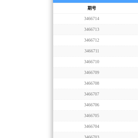
期号
3466714
3466713
3466712
3466711
3466710
3466709
3466708
3466707
3466706
3466705
3466704
3466703