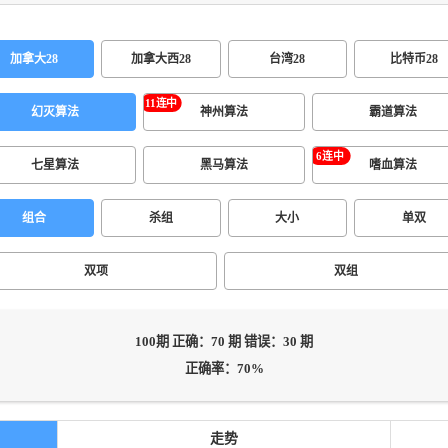
加拿大28
加拿大西28
台湾28
比特币28
幻灭算法
神州算法
霸道算法
七星算法
黑马算法
嗜血算法
组合
杀组
大小
单双
双项
双组
100期 正确：70 期 错误：30 期
正确率：70%
走势