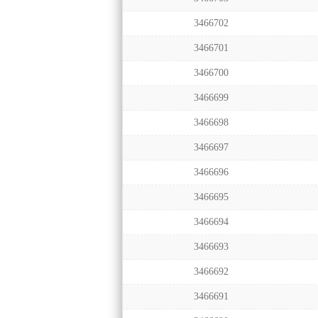
3466702
3466701
3466700
3466699
3466698
3466697
3466696
3466695
3466694
3466693
3466692
3466691