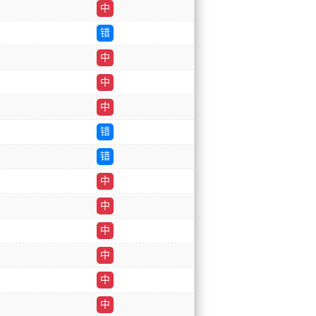
中
错
中
中
中
错
错
中
中
中
中
中
中