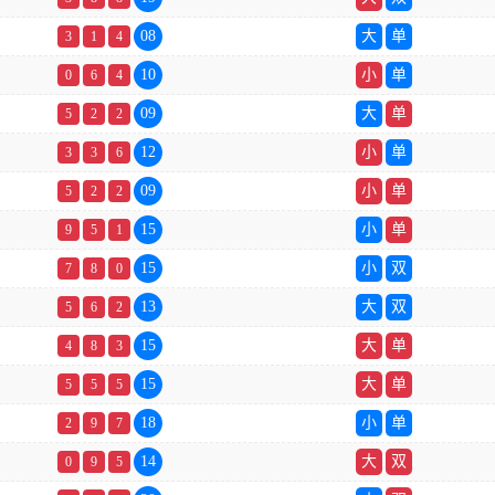
08
大
单
3
1
4
10
小
单
0
6
4
09
大
单
5
2
2
12
小
单
3
3
6
09
小
单
5
2
2
15
小
单
9
5
1
15
小
双
7
8
0
13
大
双
5
6
2
15
大
单
4
8
3
15
大
单
5
5
5
18
小
单
2
9
7
14
大
双
0
9
5