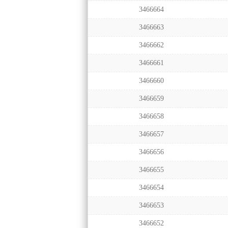
3466664
3466663
3466662
3466661
3466660
3466659
3466658
3466657
3466656
3466655
3466654
3466653
3466652