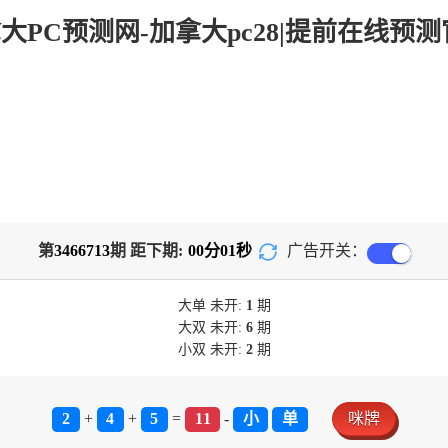
第
3466713
期 距下期:
00
分
00
秒
广告开关：
大单
未开:
1
期
大双
未开:
6
期
小双
未开:
2
期
2
+
4
+
5
=
11
-
小
单
咪牌