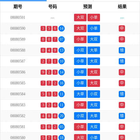
期号
号码
预测
结果
08080591
---
大双
小单
---
08080590
3
5
6
14
大双
小单
中
08080589
0
0
7
07
小单
大双
中
08080588
0
4
9
13
小双
大单
错
08080587
2
7
1
10
小单
大双
错
08080586
9
2
3
14
小单
大双
中
08080585
7
7
2
16
小单
大双
中
08080584
5
1
5
11
大单
小双
错
08080583
3
2
6
11
小单
大双
中
08080582
4
8
8
20
小双
大单
错
08080581
3
0
2
05
小单
大双
中
08080580
5
7
6
18
大双
小单
中