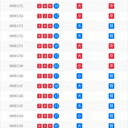
08081255
2
8
6
16
大
中
08081254
5
2
5
12
小
中
08081253
1
4
6
11
大
错
08081252
8
0
2
10
大
错
08081251
9
3
8
20
大
中
08081250
6
4
5
15
大
中
08081249
2
0
1
03
小
中
08081248
5
3
9
17
小
错
08081247
2
2
4
08
大
错
08081246
1
9
3
13
大
错
08081245
7
0
6
13
大
错
08081244
3
9
5
17
小
错
08081243
0
5
0
05
大
错