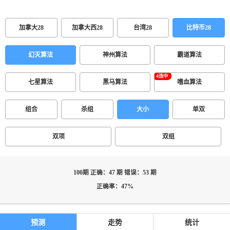
加拿大28
加拿大西28
台湾28
比特币28
幻灭算法
神州算法
霸道算法
七星算法
黑马算法
嗜血算法
组合
杀组
大小
单双
双项
双组
100期 正确：47 期 错误：53 期
正确率：47%
预测
走势
统计