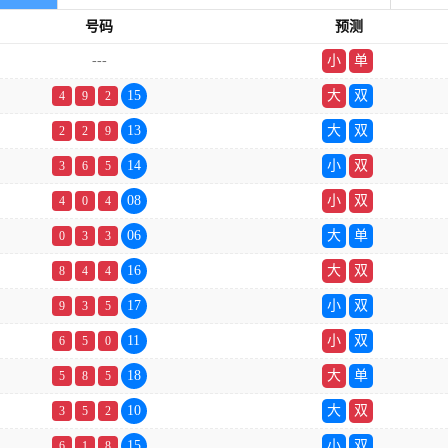
号码
预测
---
小
单
15
大
双
4
9
2
13
大
双
2
2
9
14
小
双
3
6
5
08
小
双
4
0
4
06
大
单
0
3
3
16
大
双
8
4
4
17
小
双
9
3
5
11
小
双
6
5
0
18
大
单
5
8
5
10
大
双
3
5
2
15
小
双
6
1
8