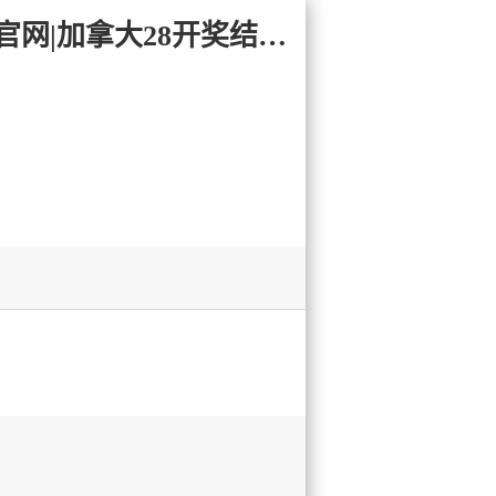
易记网址:28yc.com 加拿大PC预测网-加拿大pc28|提前在线预测官网|加拿大28开奖结果预测官网_极致火热优质的免费预测