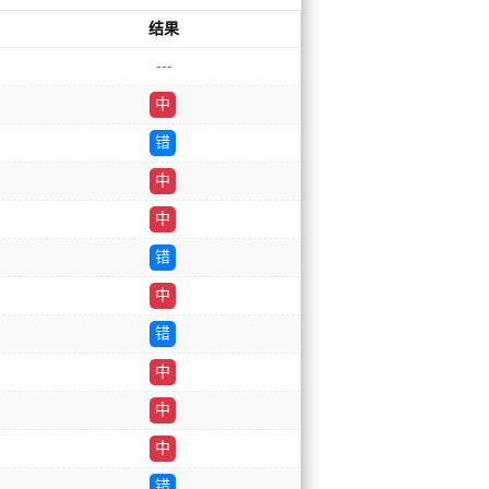
结果
---
中
错
中
中
错
中
错
中
中
中
错