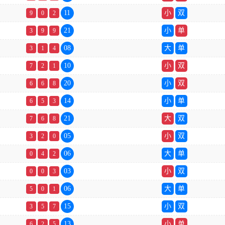
11
小
双
9
0
2
21
小
单
3
9
9
08
大
单
3
1
4
10
小
双
7
2
1
20
小
双
6
6
8
14
小
单
6
5
3
21
大
双
7
6
8
05
小
双
3
2
0
06
大
单
0
4
2
03
小
双
0
0
3
06
大
单
5
0
1
15
小
双
3
5
7
13
小
单
6
2
5