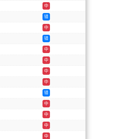
中
错
中
错
中
中
中
中
错
中
中
中
中