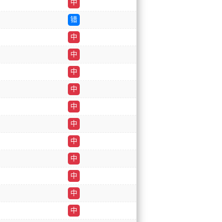
中
错
中
中
中
中
中
中
中
中
中
中
中