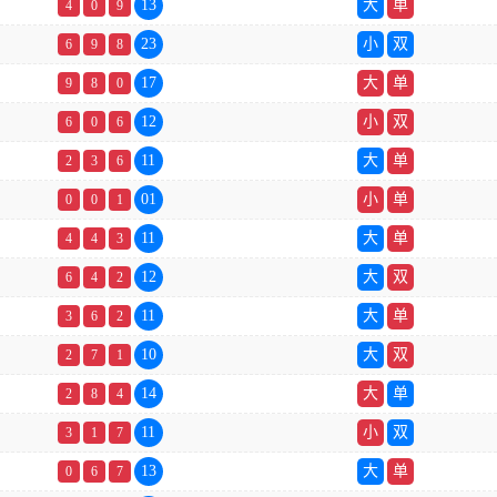
13
大
单
4
0
9
23
小
双
6
9
8
17
大
单
9
8
0
12
小
双
6
0
6
11
大
单
2
3
6
01
小
单
0
0
1
11
大
单
4
4
3
12
大
双
6
4
2
11
大
单
3
6
2
10
大
双
2
7
1
14
大
单
2
8
4
11
小
双
3
1
7
13
大
单
0
6
7