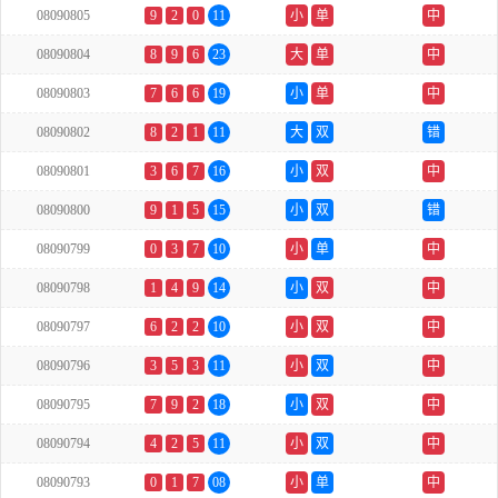
08090805
9
2
0
11
小
单
中
08090804
8
9
6
23
大
单
中
08090803
7
6
6
19
小
单
中
08090802
8
2
1
11
大
双
错
08090801
3
6
7
16
小
双
中
08090800
9
1
5
15
小
双
错
08090799
0
3
7
10
小
单
中
08090798
1
4
9
14
小
双
中
08090797
6
2
2
10
小
双
中
08090796
3
5
3
11
小
双
中
08090795
7
9
2
18
小
双
中
08090794
4
2
5
11
小
双
中
08090793
0
1
7
08
小
单
中