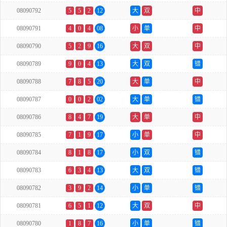
08090792
5
5
2
12
大
双
中
08090791
4
0
4
08
小
单
中
08090790
5
2
9
16
大
双
中
08090789
9
0
4
13
大
双
错
08090788
7
8
5
20
大
单
中
08090787
0
0
2
02
大
单
错
08090786
8
4
7
19
大
单
中
08090785
7
1
9
17
小
单
中
08090784
8
1
8
17
小
双
错
08090783
6
3
4
13
大
双
错
08090782
3
9
2
14
小
单
错
08090781
6
5
1
12
大
双
中
08090780
1
8
7
16
小
单
错