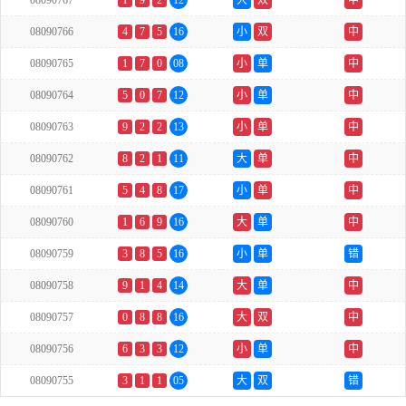
08090767
1
9
2
12
大
双
中
08090766
4
7
5
16
小
双
中
08090765
1
7
0
08
小
单
中
08090764
5
0
7
12
小
单
中
08090763
9
2
2
13
小
单
中
08090762
8
2
1
11
大
单
中
08090761
5
4
8
17
小
单
中
08090760
1
6
9
16
大
单
中
08090759
3
8
5
16
小
单
错
08090758
9
1
4
14
大
单
中
08090757
0
8
8
16
大
双
中
08090756
6
3
3
12
小
单
中
08090755
3
1
1
05
大
双
错