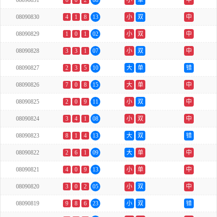
08090831
6
0
2
08
小
单
中
08090830
4
1
8
13
小
双
中
08090829
1
0
1
02
小
双
中
08090828
3
3
1
07
小
双
中
08090827
2
3
5
10
大
单
错
08090826
7
0
8
15
大
单
中
08090825
2
0
9
11
小
双
中
08090824
3
4
1
08
小
双
中
08090823
8
1
4
13
大
双
错
08090822
2
6
1
09
大
单
中
08090821
4
0
9
13
小
单
中
08090820
3
0
2
05
小
双
中
08090819
9
8
6
23
小
双
错