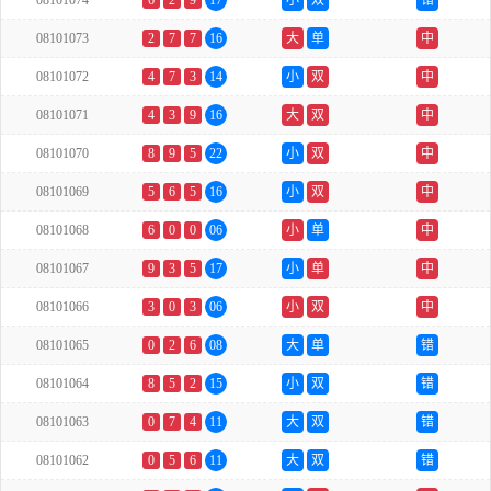
08101074
6
2
9
17
小
双
错
08101073
2
7
7
16
大
单
中
08101072
4
7
3
14
小
双
中
08101071
4
3
9
16
大
双
中
08101070
8
9
5
22
小
双
中
08101069
5
6
5
16
小
双
中
08101068
6
0
0
06
小
单
中
08101067
9
3
5
17
小
单
中
08101066
3
0
3
06
小
双
中
08101065
0
2
6
08
大
单
错
08101064
8
5
2
15
小
双
错
08101063
0
7
4
11
大
双
错
08101062
0
5
6
11
大
双
错