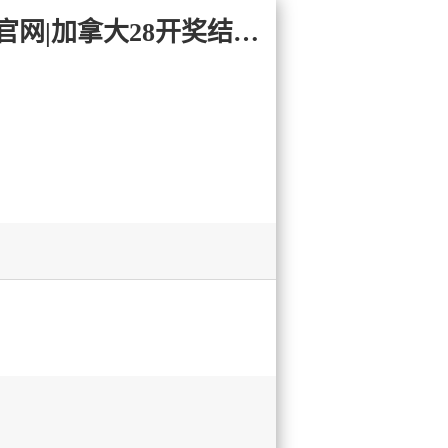
易记网址:28yc.com 加拿大PC预测网-加拿大pc28|提前在线预测官网|加拿大28开奖结果预测官网_极致火热优质的免费预测