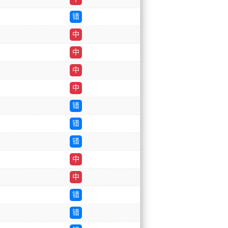
错
中
中
中
中
错
错
错
中
中
错
错