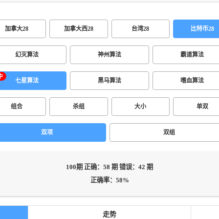
加拿大28
加拿大西28
台湾28
比特币28
幻灭算法
神州算法
霸道算法
七星算法
黑马算法
嗜血算法
组合
杀组
大小
单双
双项
双组
100期 正确：58 期 错误：42 期
正确率：58%
走势