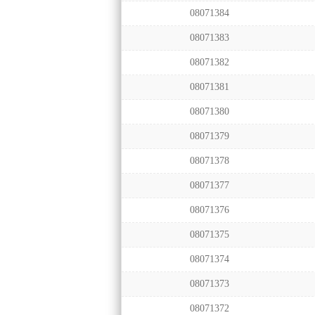
08071384
08071383
08071382
08071381
08071380
08071379
08071378
08071377
08071376
08071375
08071374
08071373
08071372