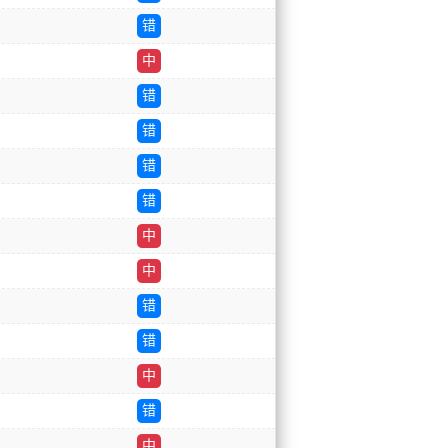
错
中
错
错
错
错
中
中
错
错
中
错
中