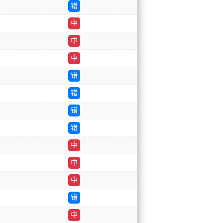
错
中
中
中
错
错
错
错
中
中
中
错
中