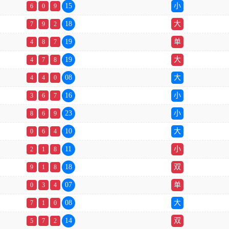
15
小
6
0
9
18
大
7
9
2
19
单
4
8
7
19
大
4
7
8
08
大
4
4
0
16
小
3
6
7
23
小
8
6
9
10
大
0
6
4
11
小
2
1
8
18
双
9
1
8
07
单
0
3
4
08
大
7
1
0
14
双
5
7
2