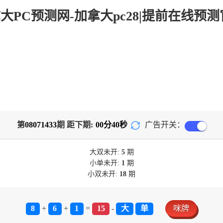
第
08071433
期 距下期:
00
分
40
秒
广告开关：
大双
未开:
5
期
小单
未开:
1
期
小双
未开:
18
期
8
+
6
+
1
=
15
-
大
单
咪牌