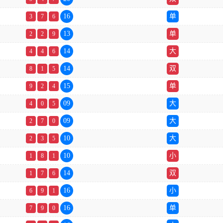
16
单
3
7
6
13
单
2
2
9
14
大
4
4
6
14
双
8
1
5
15
单
9
2
4
09
大
4
0
5
09
大
2
7
0
10
大
2
3
5
10
小
1
8
1
14
双
1
7
6
16
小
6
9
1
16
单
7
9
0