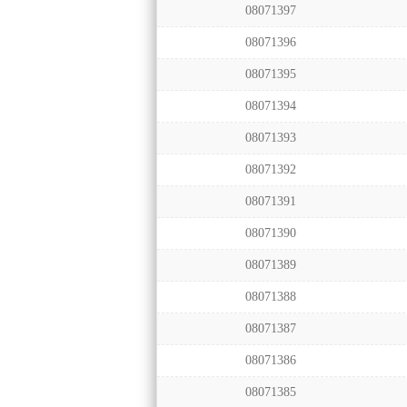
08071397
08071396
08071395
08071394
08071393
08071392
08071391
08071390
08071389
08071388
08071387
08071386
08071385