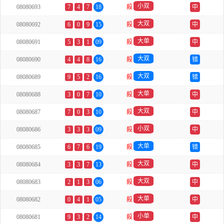
小双
08080693
7
4
7
18
殺
中
大双
08080692
6
0
9
15
殺
中
大单
08080691
5
3
1
09
殺
中
大双
08080690
4
4
8
16
殺
错
大双
08080689
9
5
2
16
殺
错
大单
08080688
3
0
7
10
殺
中
大双
08080687
7
0
3
10
殺
中
小双
08080686
3
3
3
09
殺
中
大单
08080685
6
7
6
19
殺
错
大双
08080684
3
3
7
13
殺
中
大双
08080683
2
1
3
06
殺
中
大单
08080682
0
4
1
05
殺
中
小单
08080681
9
3
2
14
殺
中