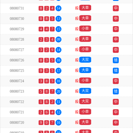
大单
08080731
8
2
4
14
殺
中
大单
08080730
0
8
5
13
殺
中
小单
08080729
4
4
7
15
殺
中
大单
08080728
2
3
4
09
殺
中
小单
08080727
3
2
9
14
殺
中
大双
08080726
8
3
5
16
殺
错
大单
08080725
9
3
5
17
殺
错
小单
08080724
3
8
5
16
殺
中
大双
08080723
5
8
7
20
殺
错
大双
08080722
1
8
2
11
殺
中
小单
08080721
2
6
4
12
殺
中
大单
08080720
9
0
7
16
殺
中
大单