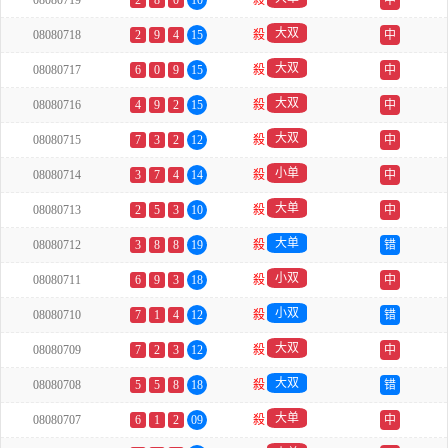
08080719
2
8
0
10
殺
中
大双
08080718
2
9
4
15
殺
中
大双
08080717
6
0
9
15
殺
中
大双
08080716
4
9
2
15
殺
中
大双
08080715
7
3
2
12
殺
中
小单
08080714
3
7
4
14
殺
中
大单
08080713
2
5
3
10
殺
中
大单
08080712
3
8
8
19
殺
错
小双
08080711
6
9
3
18
殺
中
小双
08080710
7
1
4
12
殺
错
大双
08080709
7
2
3
12
殺
中
大双
08080708
5
5
8
18
殺
错
大单
08080707
6
1
2
09
殺
中