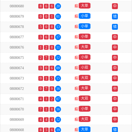
大单
08080680
8
6
6
20
殺
中
小单
08080679
0
0
1
01
殺
错
小单
08080678
5
0
8
13
殺
错
小单
08080677
3
6
8
17
殺
中
大单
08080676
1
2
8
11
殺
中
小单
08080675
2
7
3
12
殺
中
小双
08080674
3
0
6
09
殺
中
大双
08080673
9
1
5
15
殺
中
大单
08080672
0
7
9
16
殺
中
大双
08080671
4
1
2
07
殺
中
小单
08080670
7
1
8
16
殺
中
大双
08080669
4
4
4
12
殺
中
大单
08080668
8
5
6
19
殺
错