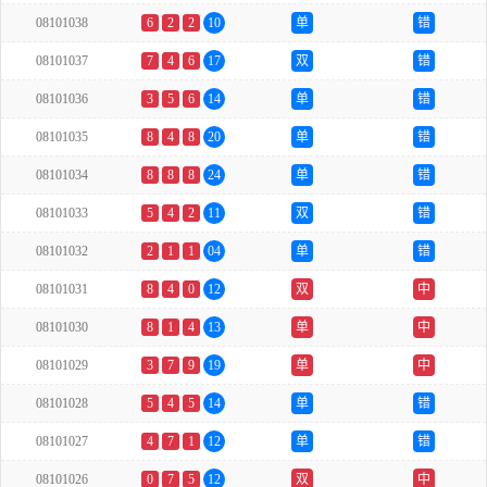
08101038
6
2
2
10
单
错
08101037
7
4
6
17
双
错
08101036
3
5
6
14
单
错
08101035
8
4
8
20
单
错
08101034
8
8
8
24
单
错
08101033
5
4
2
11
双
错
08101032
2
1
1
04
单
错
08101031
8
4
0
12
双
中
08101030
8
1
4
13
单
中
08101029
3
7
9
19
单
中
08101028
5
4
5
14
单
错
08101027
4
7
1
12
单
错
08101026
0
7
5
12
双
中