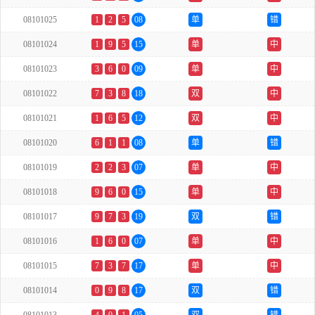
08101025
1
2
5
08
单
错
08101024
1
9
5
15
单
中
08101023
3
6
0
09
单
中
08101022
7
3
8
18
双
中
08101021
1
6
5
12
双
中
08101020
6
1
1
08
单
错
08101019
2
2
3
07
单
中
08101018
9
6
0
15
单
中
08101017
9
7
3
19
双
错
08101016
1
6
0
07
单
中
08101015
7
3
7
17
单
中
08101014
0
9
8
17
双
错