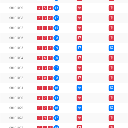
08101089
4
5
4
13
单
中
08101088
6
3
8
17
单
中
08101087
7
1
7
15
单
中
08101086
0
7
1
08
双
中
08101085
3
3
3
09
双
错
08101084
5
8
7
20
双
中
08101083
4
3
0
07
单
中
08101082
6
0
2
08
双
中
08101081
8
1
7
16
单
错
08101080
4
2
7
13
单
中
08101079
9
2
5
16
单
错
08101078
2
9
6
17
单
中