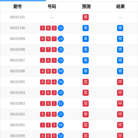
期号
号码
预测
结果
08101101
---
单
---
08101100
5
6
5
16
单
错
08101099
8
9
7
24
单
错
08101098
7
7
6
20
单
错
08101097
1
6
3
10
单
错
08101096
4
0
4
08
单
错
08101095
0
0
4
04
双
中
08101094
1
6
3
10
双
中
08101093
1
0
1
02
双
中
08101092
9
7
9
25
单
中
08101091
1
1
4
06
双
中
08101090
4
6
8
18
双
中