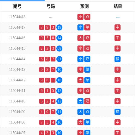
期号
号码
预测
结果
115044418
---
小
双
---
115044417
7
9
3
19
小
单
中
115044416
9
5
0
14
大
双
中
115044415
2
3
3
08
小
双
中
115044414
6
8
7
21
小
双
错
115044413
0
3
7
10
小
单
中
115044412
9
6
1
16
大
单
中
115044411
6
1
5
12
小
双
中
115044410
6
2
4
12
大
双
中
115044409
4
0
7
11
大
双
错
115044408
7
5
4
16
大
单
中
115044407
4
3
3
10
小
单
中