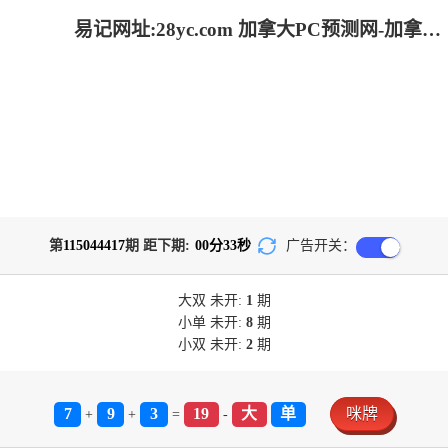
易记网址:28yc.com 加拿大PC预测网-加拿大pc28|提前在线预测官网|加拿大28开奖结果预测官网_极致火热优质的免费预测
第
115044417
期 距下期:
00
分
33
秒
广告开关：
大双
未开:
1
期
小单
未开:
8
期
小双
未开:
2
期
7
9
3
19
大
单
咪牌
+
+
=
-