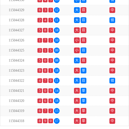
115044330
8
4
3
15
小
双
错
115044329
6
3
3
12
大
双
中
115044328
2
4
5
11
大
双
错
115044327
5
8
5
18
大
双
中
115044326
1
7
2
10
小
双
中
115044325
3
1
5
09
小
双
中
115044324
5
0
3
08
大
双
中
115044323
9
8
1
18
大
单
中
115044322
4
7
0
11
大
双
错
115044321
5
0
9
14
大
单
中
115044320
4
6
8
18
大
单
中
115044319
6
7
2
15
大
单
中
115044318
8
9
0
17
大
单
中