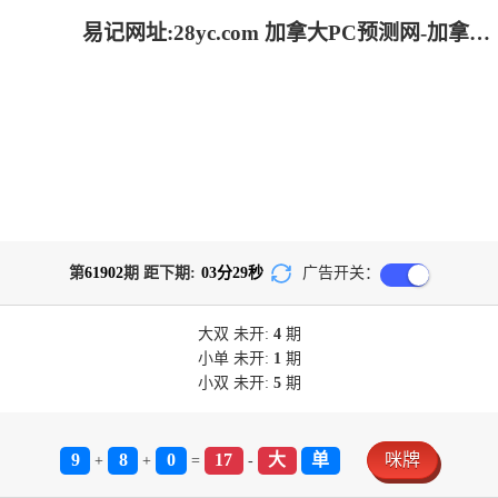
易记网址:28yc.com 加拿大PC预测网-加拿大pc28|提前在线预测官网|加拿大28开奖结果预测官网_极致火热优质的免费预测
第
61902
期 距下期:
03
分
29
秒
广告开关：
大双
未开:
4
期
小单
未开:
1
期
小双
未开:
5
期
9
8
0
17
大
单
咪牌
+
+
=
-