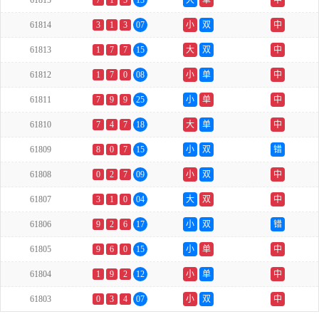
61815
7
1
5
13
大
单
中
61814
3
1
3
07
小
双
中
61813
1
7
7
15
大
双
中
61812
1
7
0
08
小
单
中
61811
7
9
9
25
小
单
中
61810
7
4
7
18
大
单
中
61809
8
0
7
15
小
双
错
61808
0
2
7
09
小
双
中
61807
3
1
0
04
大
双
中
61806
9
2
6
17
小
双
错
61805
9
6
0
15
小
单
中
61804
1
9
2
12
小
单
中
61803
0
3
4
07
小
双
中