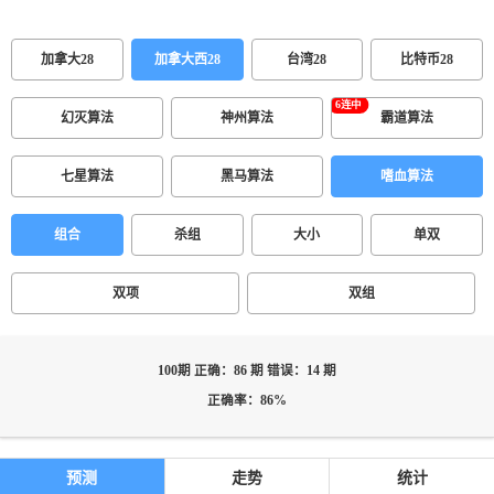
加拿大28
加拿大西28
台湾28
比特币28
幻灭算法
神州算法
霸道算法
七星算法
黑马算法
嗜血算法
组合
杀组
大小
单双
双项
双组
100期 正确：86 期 错误：14 期
正确率：86%
预测
走势
统计