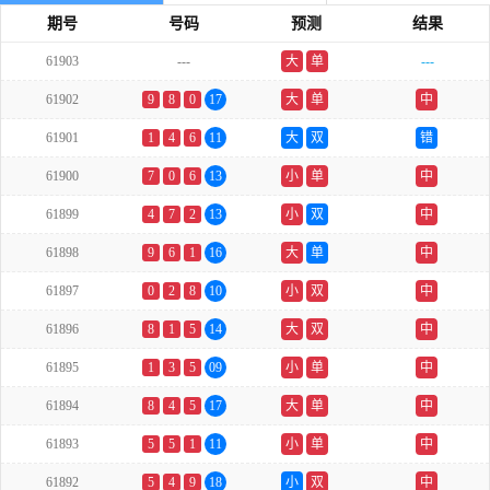
期号
号码
预测
结果
61903
---
大
单
---
61902
9
8
0
17
大
单
中
61901
1
4
6
11
大
双
错
61900
7
0
6
13
小
单
中
61899
4
7
2
13
小
双
中
61898
9
6
1
16
大
单
中
61897
0
2
8
10
小
双
中
61896
8
1
5
14
大
双
中
61895
1
3
5
09
小
单
中
61894
8
4
5
17
大
单
中
61893
5
5
1
11
小
单
中
61892
5
4
9
18
小
双
中