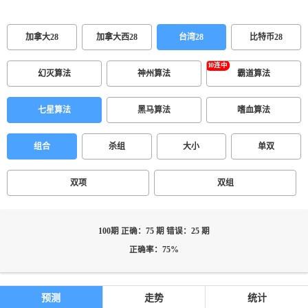
加拿大28
加拿大西28
台湾28
比特币28
幻灭算法
神州算法
霸道算法
七星算法
黑马算法
嗜血算法
组合
杀组
大小
单双
双项
双组
100期 正确：75 期 错误：25 期
正确率：75%
预测
走势
统计