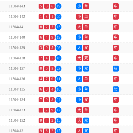
115044143
5
8
6
19
小
单
中
115044142
1
3
1
05
小
单
中
115044141
8
2
5
15
大
单
中
115044140
6
4
9
19
小
单
中
115044139
3
0
5
08
大
双
中
115044138
7
4
5
16
大
双
中
115044137
9
6
8
23
小
双
错
115044136
4
7
0
11
大
单
中
115044135
6
8
4
18
小
单
错
115044134
7
9
8
24
小
双
中
115044133
1
7
9
17
大
单
中
115044132
9
4
2
15
大
双
中
115044131
9
6
2
17
大
双
中