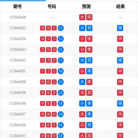
期号
号码
预测
结果
115044206
---
大
双
---
115044205
9
0
2
11
大
双
错
115044204
8
1
3
12
小
双
中
115044203
2
0
9
11
小
单
中
115044202
3
3
5
11
大
双
错
115044201
7
2
1
10
小
单
中
115044200
6
6
1
13
大
单
中
115044199
9
6
9
24
大
双
中
115044198
6
9
3
18
小
单
错
115044197
8
8
8
24
大
单
中
115044196
0
0
1
01
小
双
中
115044195
6
6
6
18
大
双
中