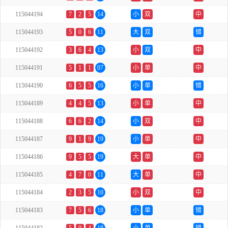
115044194
7
2
5
14
小
双
中
115044193
5
0
6
11
大
双
错
115044192
3
6
4
13
小
双
中
115044191
5
1
1
07
小
单
中
115044190
6
5
5
16
小
单
错
115044189
4
4
5
13
小
单
中
115044188
6
6
2
14
小
双
中
115044187
9
1
9
19
小
单
中
115044186
9
5
5
19
大
单
中
115044185
4
7
0
11
大
单
中
115044184
2
3
5
10
小
双
中
115044183
7
5
6
18
小
单
错