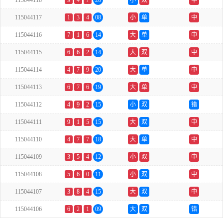
115044118
9
4
7
20
小
双
中
115044117
1
3
4
08
小
单
中
115044116
7
1
6
14
大
单
中
115044115
6
6
2
14
大
双
中
115044114
4
7
9
20
大
单
中
115044113
6
7
6
19
大
单
中
115044112
4
9
2
15
小
双
错
115044111
9
1
5
15
大
双
中
115044110
4
7
7
18
大
单
中
115044109
3
5
4
12
小
双
中
115044108
5
6
0
11
小
双
中
115044107
3
8
4
15
大
双
中
115044106
6
2
1
09
大
双
错