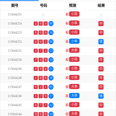
期号
号码
预测
结果
小双
115044255
---
殺
---
小单
115044254
2
0
4
06
殺
中
小双
115044253
9
0
9
18
殺
中
小单
115044252
0
6
3
09
殺
错
大单
115044251
3
7
3
13
殺
中
小双
115044250
7
4
8
19
殺
中
小双
115044249
4
9
8
21
殺
中
小双
115044248
1
8
9
18
殺
中
大单
115044247
0
2
1
03
殺
中
大单
115044246
1
7
9
17
殺
错
小单
115044245
8
7
7
22
殺
中
大单
115044244
8
0
6
14
殺
中