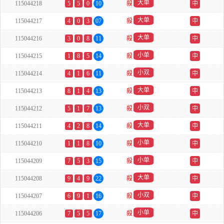
大单
115044218
5
5
0
10
殺
中
大单
115044217
4
0
3
07
殺
中
大单
115044216
3
0
8
11
殺
中
小单
115044215
1
8
5
14
殺
中
小双
115044214
4
1
6
11
殺
中
大单
115044213
8
1
4
13
殺
中
小双
115044212
5
1
7
13
殺
中
大单
115044211
4
2
8
14
殺
中
小单
115044210
1
1
8
10
殺
中
小单
115044209
7
5
3
15
殺
中
大单
115044208
9
4
9
22
殺
中
小双
115044207
6
9
1
16
殺
中
小单
115044206
7
5
5
17
殺
中