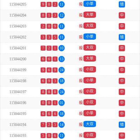
小单
115044205
9
0
2
11
殺
错
大单
115044204
8
1
3
12
殺
中
大双
115044203
2
0
9
11
殺
中
小单
115044202
3
3
5
11
殺
错
大双
115044201
7
2
1
10
殺
中
大单
115044200
6
6
1
13
殺
中
小双
115044199
9
6
9
24
殺
中
小单
115044198
6
9
3
18
殺
中
小双
115044197
8
8
8
24
殺
中
小双
115044196
0
0
1
01
殺
中
小单
115044195
6
6
6
18
殺
中
大双
115044194
7
2
5
14
殺
错
小双
115044193
5
0
6
11
殺
中