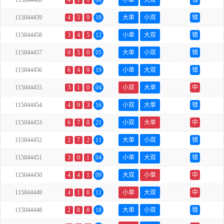
115044460
4
1
1
06
小单
大双
错
115044459
4
5
9
18
大单
小双
错
115044458
3
4
5
12
小单
大双
错
115044457
0
5
0
05
大单
小双
错
115044456
6
4
9
19
小单
大双
错
115044455
3
1
0
04
小双
大单
中
115044454
4
9
3
16
小双
大单
错
115044453
6
7
8
21
小双
大单
中
115044452
2
7
2
11
大单
小双
错
115044451
3
0
1
04
小单
大双
错
115044450
4
4
1
09
大双
小单
中
115044449
4
1
6
11
小单
大双
中
115044448
2
8
8
18
大单
小双
错