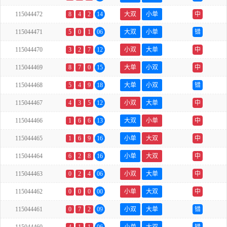
115044472
8
4
2
14
大双
小单
中
115044471
5
0
1
06
大双
小单
错
115044470
3
2
7
12
小双
大单
中
115044469
8
7
0
15
大单
小双
中
115044468
5
4
9
18
大单
小双
错
115044467
4
3
5
12
小双
大单
中
115044466
1
6
6
13
大双
小单
中
115044465
1
6
9
16
小单
大双
中
115044464
6
2
8
16
小单
大双
中
115044463
0
2
4
06
小双
大单
中
115044462
0
0
0
00
小单
大双
中
115044461
0
7
2
09
小双
大单
错