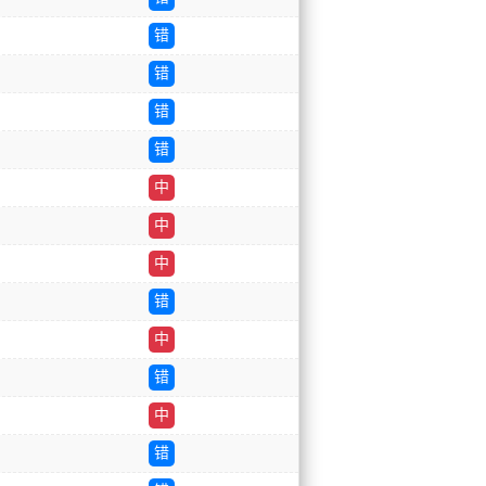
错
错
错
错
中
中
中
错
中
错
中
错