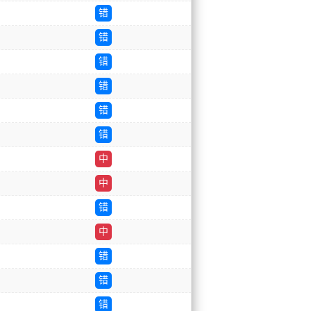
错
错
错
错
错
错
中
中
错
中
错
错
错