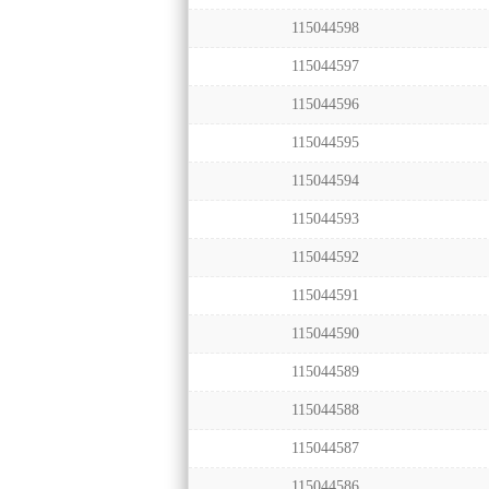
115044598
115044597
115044596
115044595
115044594
115044593
115044592
115044591
115044590
115044589
115044588
115044587
115044586