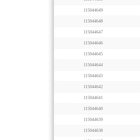
115044649
115044648
115044647
115044646
115044645
115044644
115044643
115044642
115044641
115044640
115044639
115044638