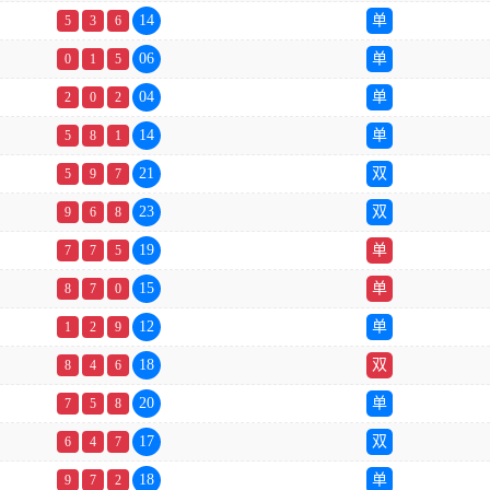
14
单
5
3
6
06
单
0
1
5
04
单
2
0
2
14
单
5
8
1
21
双
5
9
7
23
双
9
6
8
19
单
7
7
5
15
单
8
7
0
12
单
1
2
9
18
双
8
4
6
20
单
7
5
8
17
双
6
4
7
18
单
9
7
2