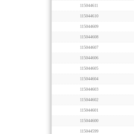
115044611
115044610
115044609
115044608
115044607
115044606
115044605
115044604
115044603
115044602
115044601
115044600
115044599