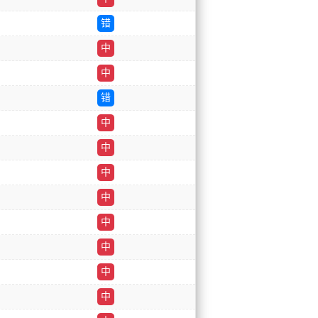
错
中
中
错
中
中
中
中
中
中
中
中