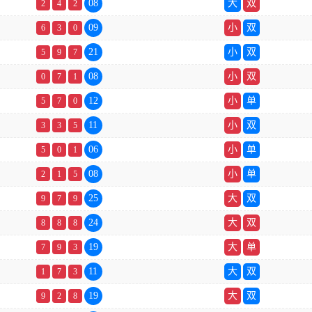
08
大
双
2
4
2
09
小
双
6
3
0
21
小
双
5
9
7
08
小
双
0
7
1
12
小
单
5
7
0
11
小
双
3
3
5
06
小
单
5
0
1
08
小
单
2
1
5
25
大
双
9
7
9
24
大
双
8
8
8
19
大
单
7
9
3
11
大
双
1
7
3
19
大
双
9
2
8