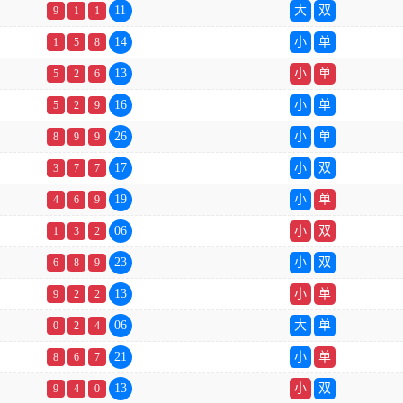
11
大
双
9
1
1
14
小
单
1
5
8
13
小
单
5
2
6
16
小
单
5
2
9
26
小
单
8
9
9
17
小
双
3
7
7
19
小
单
4
6
9
06
小
双
1
3
2
23
小
双
6
8
9
13
小
单
9
2
2
06
大
单
0
2
4
21
小
单
8
6
7
13
小
双
9
4
0