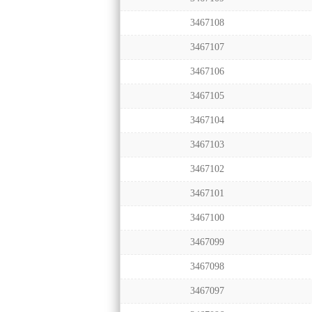
3467108
3467107
3467106
3467105
3467104
3467103
3467102
3467101
3467100
3467099
3467098
3467097