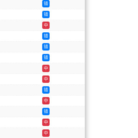
错
错
中
错
错
错
中
中
错
中
错
中
中