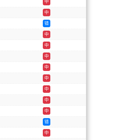
中
中
错
中
中
中
中
中
中
中
中
错
中