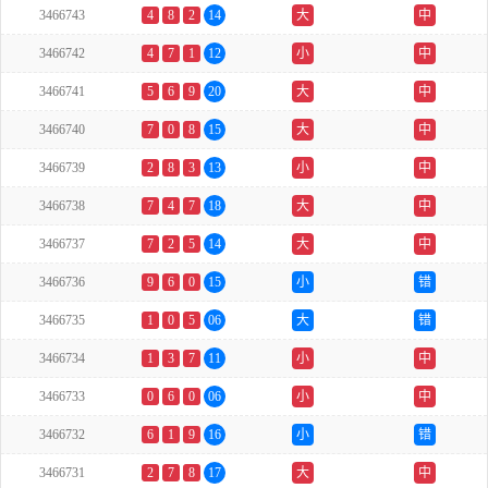
3466743
4
8
2
14
大
中
3466742
4
7
1
12
小
中
3466741
5
6
9
20
大
中
3466740
7
0
8
15
大
中
3466739
2
8
3
13
小
中
3466738
7
4
7
18
大
中
3466737
7
2
5
14
大
中
3466736
9
6
0
15
小
错
3466735
1
0
5
06
大
错
3466734
1
3
7
11
小
中
3466733
0
6
0
06
小
中
3466732
6
1
9
16
小
错
3466731
2
7
8
17
大
中