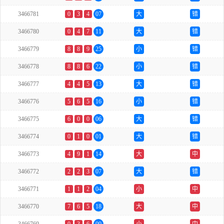
3466781
0
3
4
07
大
错
3466780
0
4
7
11
大
错
3466779
8
8
9
25
小
错
3466778
8
8
6
22
小
错
3466777
4
4
5
13
大
错
3466776
5
6
5
16
小
错
3466775
6
0
0
06
大
错
3466774
0
1
0
01
大
错
3466773
4
9
1
14
大
中
3466772
2
2
3
07
大
错
3466771
1
1
2
04
小
中
3466770
7
6
5
18
大
中