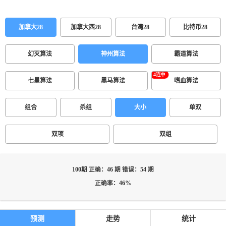
加拿大28
加拿大西28
台湾28
比特币28
幻灭算法
神州算法
霸道算法
七星算法
黑马算法
嗜血算法
组合
杀组
大小
单双
双项
双组
100期 正确：46 期 错误：54 期
正确率：46%
预测
走势
统计