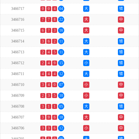
3466717
0
0
4
04
大
错
3466716
7
7
8
22
大
中
3466715
6
7
3
16
大
中
3466714
3
6
2
11
大
错
3466713
2
4
5
11
大
错
3466712
2
4
9
15
小
错
3466711
4
4
4
12
大
错
3466710
3
4
0
07
小
中
3466709
2
3
5
10
小
中
3466708
3
1
1
05
大
错
3466707
3
9
6
18
大
中
3466706
3
3
6
12
小
中