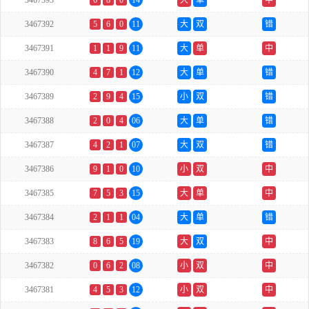
3467393
6
8
0
14
大
单
中
3467392
5
6
0
11
大
双
错
3467391
1
1
9
11
大
单
中
3467390
4
7
1
12
大
单
错
3467389
2
9
4
15
小
双
错
3467388
2
0
4
06
大
单
错
3467387
4
2
1
07
大
双
错
3467386
9
1
0
10
小
双
中
3467385
7
5
3
15
大
单
中
3467384
2
1
1
04
大
单
错
3467383
8
6
5
19
大
双
中
3467382
0
6
2
08
小
双
中
3467381
4
5
3
12
小
双
中