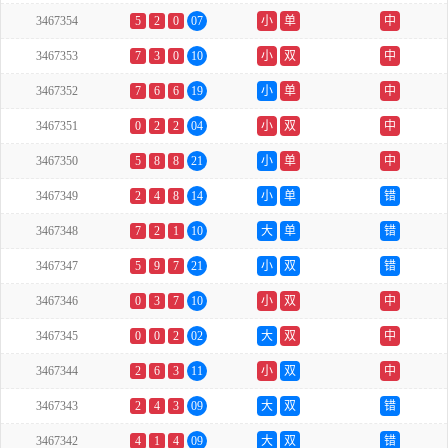
3467354
5
2
0
07
小
单
中
3467353
7
3
0
10
小
双
中
3467352
7
6
6
19
小
单
中
3467351
0
2
2
04
小
双
中
3467350
5
8
8
21
小
单
中
3467349
2
4
8
14
小
单
错
3467348
7
2
1
10
大
单
错
3467347
5
9
7
21
小
双
错
3467346
0
3
7
10
小
双
中
3467345
0
0
2
02
大
双
中
3467344
2
6
3
11
小
双
中
3467343
2
4
3
09
大
双
错
3467342
4
1
4
09
大
双
错