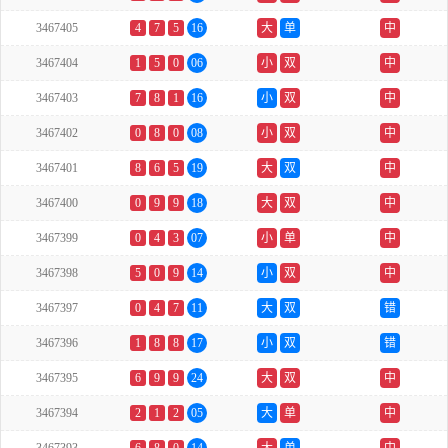
3467405
4
7
5
16
大
单
中
3467404
1
5
0
06
小
双
中
3467403
7
8
1
16
小
双
中
3467402
0
8
0
08
小
双
中
3467401
8
6
5
19
大
双
中
3467400
0
9
9
18
大
双
中
3467399
0
4
3
07
小
单
中
3467398
5
0
9
14
小
双
中
3467397
0
4
7
11
大
双
错
3467396
1
8
8
17
小
双
错
3467395
6
9
9
24
大
双
中
3467394
2
1
2
05
大
单
中