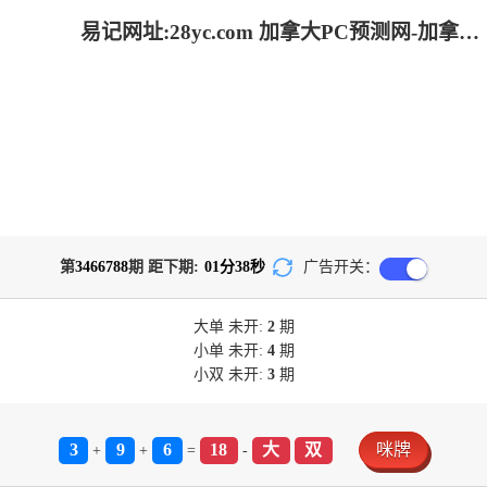
易记网址:28yc.com 加拿大PC预测网-加拿大pc28|提前在线预测官网|加拿大28开奖结果预测官网_极致火热优质的免费预测
第
3466788
期 距下期:
01
分
38
秒
广告开关：
大单
未开:
2
期
小单
未开:
4
期
小双
未开:
3
期
3
9
6
18
大
双
咪牌
+
+
=
-