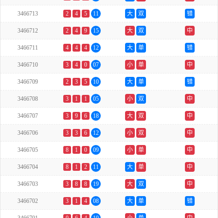
3466713
2
4
5
11
大
双
错
3466712
2
4
9
15
大
双
中
3466711
4
4
4
12
大
单
错
3466710
3
4
0
07
小
单
中
3466709
2
3
5
10
大
单
错
3466708
3
1
1
05
小
双
中
3466707
3
9
6
18
大
双
中
3466706
3
3
6
12
小
双
中
3466705
8
1
0
09
小
单
中
3466704
8
1
2
11
大
单
中
3466703
3
8
8
19
大
双
中
3466702
3
1
4
08
大
单
错