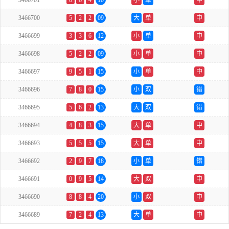
3466701
0
6
4
10
小
单
中
3466700
5
2
2
09
大
单
中
3466699
3
3
6
12
小
单
中
3466698
5
2
2
09
小
单
中
3466697
9
5
1
15
小
单
中
3466696
7
8
0
15
小
双
错
3466695
5
6
2
13
大
双
错
3466694
4
8
3
15
大
单
中
3466693
5
5
5
15
大
单
中
3466692
2
9
7
18
小
单
错
3466691
0
9
5
14
大
双
中
3466690
8
8
4
20
小
双
中
3466689
7
2
4
13
大
单
中