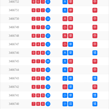
3466752
8
0
3
11
大
单
中
3466751
6
5
2
13
大
单
中
3466750
2
5
7
14
大
双
中
3466749
1
7
1
09
小
单
中
3466748
8
7
0
15
大
单
中
3466747
4
4
4
12
小
单
中
3466746
0
4
6
10
大
单
错
3466745
4
1
3
08
大
双
中
3466744
6
3
4
13
大
单
中
3466743
4
8
2
14
小
单
错
3466742
4
7
1
12
小
单
中
3466741
5
6
9
20
小
单
错
3466740
7
0
8
15
小
双
错