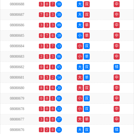
08080688
3
0
7
10
大
双
中
08080687
7
0
3
10
大
双
中
08080686
3
3
3
09
大
单
中
08080685
6
7
6
19
小
单
中
08080684
3
3
7
13
小
双
中
08080683
2
1
3
06
小
单
中
08080682
0
4
1
05
大
双
错
08080681
9
3
2
14
大
单
中
08080680
8
6
6
20
大
双
中
08080679
0
0
1
01
小
双
中
08080678
5
0
8
13
小
双
中
08080677
3
6
8
17
大
单
中
08080676
1
2
8
11
大
双
错