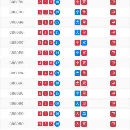
08080701
2
3
5
10
小
双
中
08080700
5
8
6
19
小
单
中
08080699
1
1
3
05
大
单
中
08080698
4
1
6
11
大
单
中
08080697
3
3
5
11
小
双
中
08080696
3
9
2
14
小
双
中
08080695
4
2
6
12
小
双
中
08080694
1
4
4
09
大
单
中
08080693
7
4
7
18
大
双
中
08080692
6
0
9
15
小
单
中
08080691
5
3
1
09
大
单
中
08080690
4
4
8
16
大
单
中
08080689
9
5
2
16
大
双
中