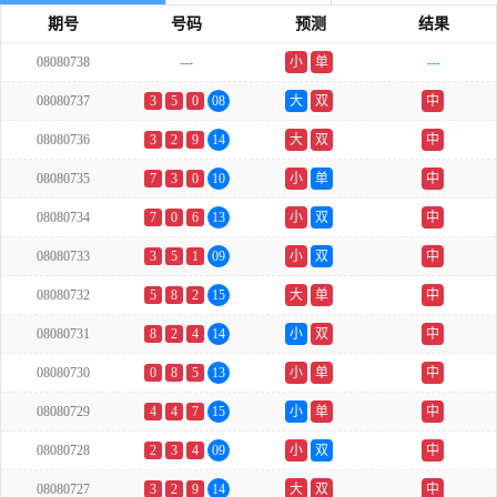
期号
号码
预测
结果
08080738
---
小
单
---
08080737
3
5
0
08
大
双
中
08080736
3
2
9
14
大
双
中
08080735
7
3
0
10
小
单
中
08080734
7
0
6
13
小
双
中
08080733
3
5
1
09
小
双
中
08080732
5
8
2
15
大
单
中
08080731
8
2
4
14
小
双
中
08080730
0
8
5
13
小
单
中
08080729
4
4
7
15
小
单
中
08080728
2
3
4
09
小
双
中
08080727
3
2
9
14
大
双
中