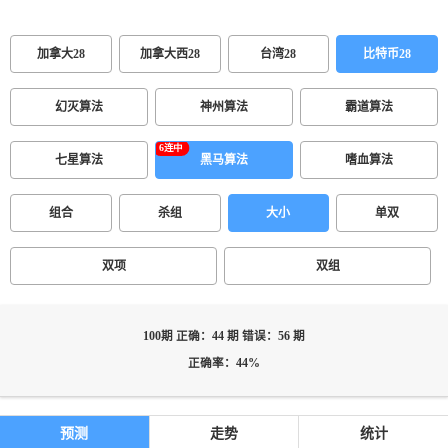
加拿大28
加拿大西28
台湾28
比特币28
幻灭算法
神州算法
霸道算法
七星算法
黑马算法
嗜血算法
组合
杀组
大小
单双
双项
双组
100期 正确：44 期 错误：56 期
正确率：44%
预测
走势
统计