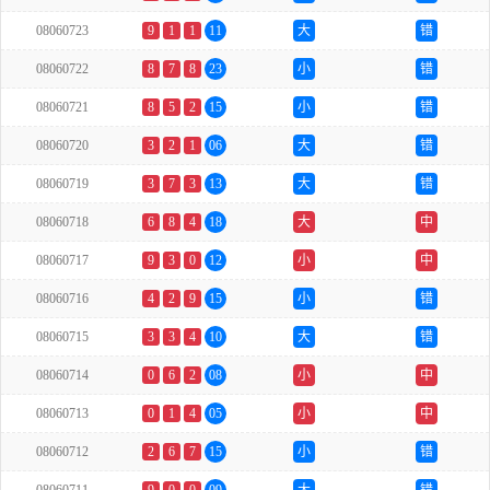
08060723
9
1
1
11
大
错
08060722
8
7
8
23
小
错
08060721
8
5
2
15
小
错
08060720
3
2
1
06
大
错
08060719
3
7
3
13
大
错
08060718
6
8
4
18
大
中
08060717
9
3
0
12
小
中
08060716
4
2
9
15
小
错
08060715
3
3
4
10
大
错
08060714
0
6
2
08
小
中
08060713
0
1
4
05
小
中
08060712
2
6
7
15
小
错